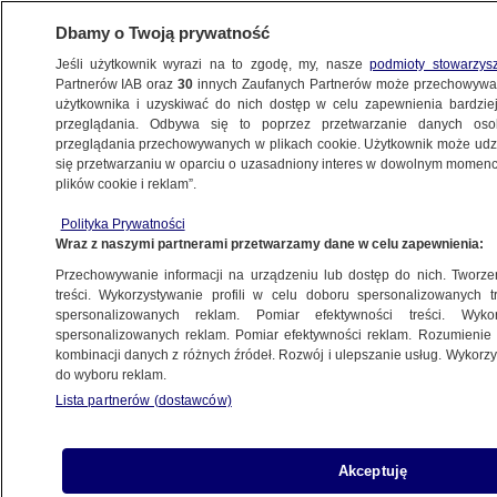
Dbamy o Twoją prywatność
Jeśli użytkownik wyrazi na to zgodę, my, nasze
podmioty stowarzys
Partnerów IAB oraz
30
innych Zaufanych Partnerów może przechowywa
użytkownika i uzyskiwać do nich dostęp w celu zapewnienia bardzi
przeglądania. Odbywa się to poprzez przetwarzanie danych os
przeglądania przechowywanych w plikach cookie. Użytkownik może udzie
PODLASKIE
się przetwarzaniu w oparciu o uzasadniony interes w dowolnym momencie
plików cookie i reklam”.
Jakub jechał szybko i bez kasku.
Lawinowo rośnie liczba wypadków
Polityka Prywatności
Wraz z naszymi partnerami przetwarzamy dane w celu zapewnienia:
z udziałem hulajnóg
BIAŁYSTOK
Przechowywanie informacji na urządzeniu lub dostęp do nich. Tworzeni
treści. Wykorzystywanie profili w celu doboru spersonalizowanych tr
spersonalizowanych reklam. Pomiar efektywności treści. Wyko
Pobiegł za autem, bo myślał,
spersonalizowanych reklam. Pomiar efektywności reklam. Rozumienie o
kombinacji danych z różnych źródeł. Rozwój i ulepszanie usług. Wykor
że nie zaciągnął hamulca.
do wyboru reklam.
Za kierownicą zobaczył złodzieja
Lista partnerów (dostawców)
BIAŁYSTOK
Akceptuję
Oszuści wkładają za wycieraczki