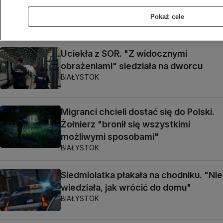
wezwania do zapłaty. Urzędnicy
apelują o czujność
Pokaż cele
BIAŁYSTOK
Uciekła z SOR. "Z widocznymi
obrażeniami" siedziała na dworcu
BIAŁYSTOK
Migranci chcieli dostać się do Polski.
Żołnierz "bronił się wszystkimi
możliwymi sposobami"
BIAŁYSTOK
Siedmiolatka płakała na chodniku. "Nie
wiedziała, jak wrócić do domu"
BIAŁYSTOK