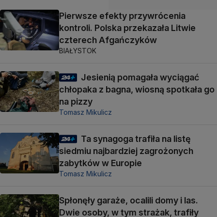
Pierwsze efekty przywrócenia
kontroli. Polska przekazała Litwie
czterech Afgańczyków
BIAŁYSTOK
Jesienią pomagała wyciągać
chłopaka z bagna, wiosną spotkała go
na pizzy
Tomasz Mikulicz
Ta synagoga trafiła na listę
siedmiu najbardziej zagrożonych
zabytków w Europie
Tomasz Mikulicz
Spłonęły garaże, ocalili domy i las.
Dwie osoby, w tym strażak, trafiły