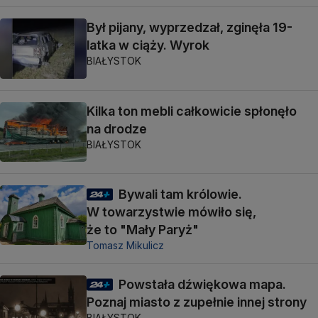
Był pijany, wyprzedzał, zginęła 19-
latka w ciąży. Wyrok
BIAŁYSTOK
Kilka ton mebli całkowicie spłonęło
na drodze
BIAŁYSTOK
Bywali tam królowie.
W towarzystwie mówiło się,
że to "Mały Paryż"
Tomasz Mikulicz
Powstała dźwiękowa mapa.
Poznaj miasto z zupełnie innej strony
BIAŁYSTOK