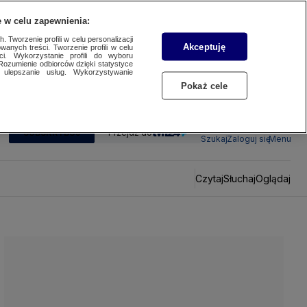
 w celu zapewnienia:
 Tworzenie profili w celu personalizacji
Akceptuję
wanych treści. Tworzenie profili w celu
ci. Wykorzystanie profili do wyboru
Rozumienie odbiorców dzięki statystyce
ulepszanie usług. Wykorzystywanie
Pokaż cele
SUBSKRYBUJ
Przejdź do
Szukaj
Zaloguj się
Menu
Czytaj
Słuchaj
Oglądaj