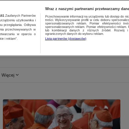
Wraz z naszymi partnerami przetwarzamy dane
161
Zaufanych Partnerów
Przechowywanie informacji na urządzeniu lub dostęp do nich.
treści. Wykorzystywanie profili w celu doboru spersonalizo
ządzeniu użytkownika i
spersonalizowanych reklam. Pomiar efektywności treś
bu przeglądania. Odbywa
spersonalizowanych reklam. Pomiar efektywności reklam. 
ania przechowywanych w
lub kombinacji danych z różnych źródeł. Rozwój i 
ograniczonych danych do wyboru reklam.
zetwarzaniu w oparciu o
ie i reklam”.
Lista partnerów (dostawców)
Więcej