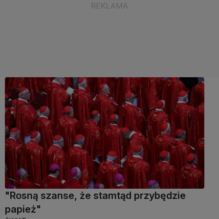
"Rosną szanse, że stamtąd przybędzie
papież"