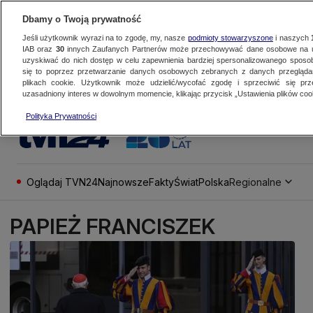
Dbamy o Twoją prywatność
Jeśli użytkownik wyrazi na to zgodę, my, nasze
podmioty stowarzyszone
i naszych
IAB oraz
30
innych Zaufanych Partnerów może przechowywać dane osobowe na ur
uzyskiwać do nich dostęp w celu zapewnienia bardziej spersonalizowanego sposo
się to poprzez przetwarzanie danych osobowych zebranych z danych przegląd
plikach cookie. Użytkownik może udzielić/wycofać zgodę i sprzeciwić się pr
uzasadniony interes w dowolnym momencie, klikając przycisk „Ustawienia plików cook
Polityka Prywatności
Oglądaj TVN24
Najnowsze
Fakty
Świat
Polska
Regionalne
PAPIEŻ FRANCISZEK