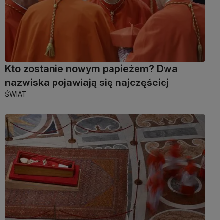
Kto zostanie nowym papieżem? Dwa
nazwiska pojawiają się najczęściej
ŚWIAT