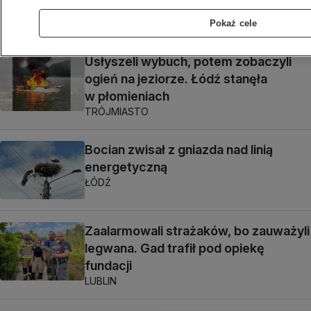
WARSZAWA
Pokaż cele
Usłyszeli wybuch, potem zobaczyli
ogień na jeziorze. Łódź stanęła
w płomieniach
TRÓJMIASTO
Bocian zwisał z gniazda nad linią
energetyczną
ŁÓDŹ
Zaalarmowali strażaków, bo zauważyli
legwana. Gad trafił pod opiekę
fundacji
LUBLIN