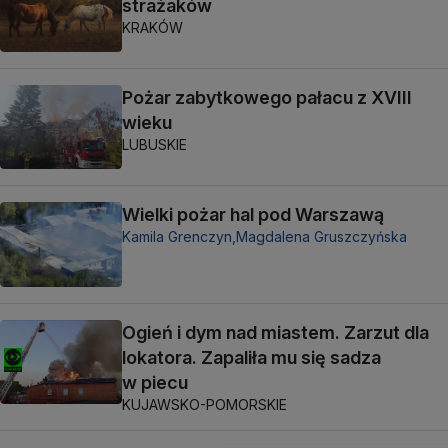
strażaków
KRAKÓW
Pożar zabytkowego pałacu z XVIII
wieku
LUBUSKIE
Wielki pożar hal pod Warszawą
Kamila Grenczyn,
Magdalena Gruszczyńska
Ogień i dym nad miastem. Zarzut dla
lokatora. Zapaliła mu się sadza
w piecu
KUJAWSKO-POMORSKIE