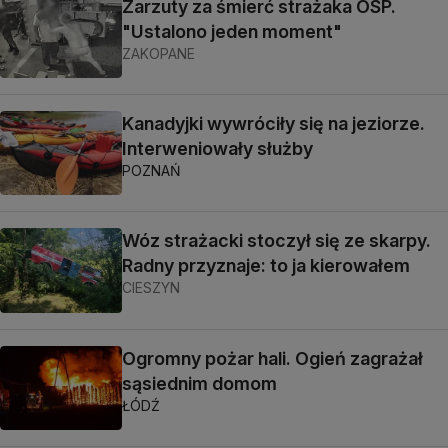
Zarzuty za śmierć strażaka OSP.
"Ustalono jeden moment"
ZAKOPANE
Kanadyjki wywróciły się na jeziorze.
Interweniowały służby
POZNAŃ
Wóz strażacki stoczył się ze skarpy.
Radny przyznaje: to ja kierowałem
CIESZYN
Ogromny pożar hali. Ogień zagrażał
sąsiednim domom
ŁÓDŹ