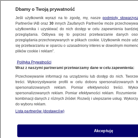
Dbamy o Twoją prywatność
Jeśli użytkownik wyrazi na to zgodę, my, nasze
podmioty stowarzys
Partnerów IAB oraz
30
innych Zaufanych Partnerów może przechowywa
użytkownika i uzyskiwać do nich dostęp w celu zapewnienia bardzi
przeglądania. Odbywa się to poprzez przetwarzanie danych os
przeglądania przechowywanych w plikach cookie. Użytkownik może udzie
ŁÓDŹ
się przetwarzaniu w oparciu o uzasadniony interes w dowolnym momencie
plików cookie i reklam”.
"Sarna w potrzasku" przy trasie
Polityka Prywatności
ekspresowej
Wraz z naszymi partnerami przetwarzamy dane w celu zapewnienia:
Przechowywanie informacji na urządzeniu lub dostęp do nich. Tworzeni
Piotr Krysztofiak
treści. Wykorzystywanie profili w celu doboru spersonalizowanych tr
spersonalizowanych reklam. Pomiar efektywności treści. Wyko
21.05.2026, 13:16
spersonalizowanych reklam. Pomiar efektywności reklam. Rozumienie o
kombinacji danych z różnych źródeł. Rozwój i ulepszanie usług. Wykor
do wyboru reklam.
Posłuchaj artykułu
Czyta lektor AI
Lista partnerów (dostawców)
Akceptuję