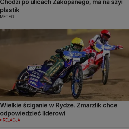
Chodzi po ulicach Zakopanego, ma na szyi
plastik
METEO
Wielkie ściganie w Rydze. Zmarzlik chce
odpowiedzieć liderowi
RELACJA