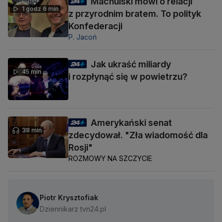
Machulski mówi o relacji
1 godz 6 min
z przyrodnim bratem. To polityk
Konfederacji
P. Jacoń
Jak ukraść miliardy
45 min
i rozpłynąć się w powietrzu?
Amerykański senat
38 min
zdecydował. "Zła wiadomość dla
Rosji"
ROZMOWY NA SZCZYCIE
Piotr Krysztofiak
Dziennikarz tvn24.pl