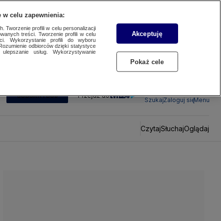
 w celu zapewnienia:
 Tworzenie profili w celu personalizacji
Akceptuję
wanych treści. Tworzenie profili w celu
ci. Wykorzystanie profili do wyboru
Rozumienie odbiorców dzięki statystyce
ulepszanie usług. Wykorzystywanie
Pokaż cele
SUBSKRYBUJ
Przejdź do
Szukaj
Zaloguj się
Menu
Czytaj
Słuchaj
Oglądaj