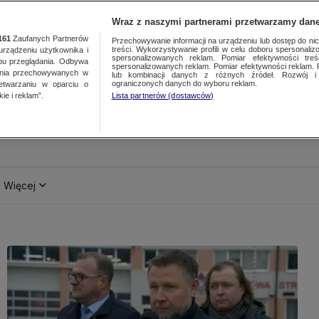
Wraz z naszymi partnerami przetwarzamy dane
161
Zaufanych Partnerów
Przechowywanie informacji na urządzeniu lub dostęp do nich.
treści. Wykorzystywanie profili w celu doboru spersonalizo
ządzeniu użytkownika i
spersonalizowanych reklam. Pomiar efektywności treś
bu przeglądania. Odbywa
spersonalizowanych reklam. Pomiar efektywności reklam. 
ania przechowywanych w
lub kombinacji danych z różnych źródeł. Rozwój i 
ograniczonych danych do wyboru reklam.
zetwarzaniu w oparciu o
ie i reklam”.
Lista partnerów (dostawców)
Więcej