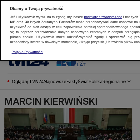
Dbamy o Twoją prywatność
Jeśli użytkownik wyrazi na to zgodę, my, nasze
podmioty stowarzyszone
i naszych
IAB oraz
30
innych Zaufanych Partnerów może przechowywać dane osobowe na ur
uzyskiwać do nich dostęp w celu zapewnienia bardziej spersonalizowanego sposo
się to poprzez przetwarzanie danych osobowych zebranych z danych przegląd
plikach cookie. Użytkownik może udzielić/wycofać zgodę i sprzeciwić się pr
uzasadniony interes w dowolnym momencie, klikając przycisk „Ustawienia plików cook
Polityka Prywatności
Oglądaj TVN24
Najnowsze
Fakty
Świat
Polska
Regionalne
MARCIN KIERWIŃSKI