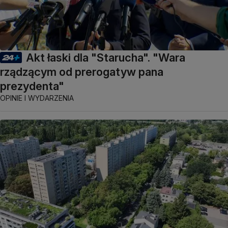
Akt łaski dla "Starucha". "Wara
rządzącym od prerogatyw pana
prezydenta"
OPINIE I WYDARZENIA