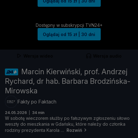
Oglądaj od 15 zł | 30 dni
Dostępny w subskrypcji TVN24+
Oglądaj od 15 zł | 30 dni
Wersja wideo
Wersja audio
Marcin Kierwiński, prof. Andrzej
Rychard, dr hab. Barbara Brodzińska-
Mirowska
Fakty po Faktach
24.05.2026
34 min
W
sobotę
wieczorem
sł
uż
by
po
fał
szywym
zgł
oszeniu
sił
owo
weszł
y
do
mieszkania
w
Gdań
sku,
któ
re
należ
y
do
czł
onka
rodziny
prezydenta
Karola
Rozwiń