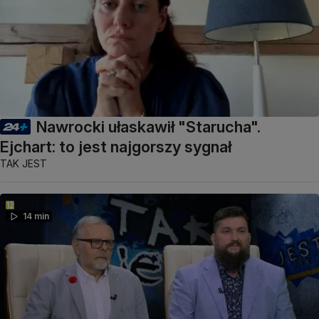
Nawrocki ułaskawił "Starucha".
Ejchart: to jest najgorszy sygnał
TAK JEST
14 min