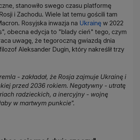
czne, stanowiło swego czasu platformę
Rosji i Zachodu. Wiele lat temu gościli tam
Macron. Rosyjska inwazja na
Ukrainę
w 2022
s", obecna edycja to "blady cień" tego, czym
raca uwagę, że tegoroczną gwiazdą dnia
filozof Aleksander Dugin, który nakreślił trzy
emla - zakładał, że Rosja zajmuje Ukrainę i
iej przed 2036 rokiem. Negatywny - utratę
iach radzieckich, a inercyjny - wojnę
nęłaby w martwym punkcie".