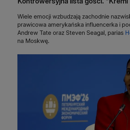
Kontrowersyjna lista gości. "Kreml
Wiele emocji wzbudzają zachodnie nazwisk
prawicowa amerykańska influencerka i pod
Andrew Tate oraz Steven Seagal, parias
H
na Moskwę.