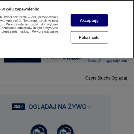
 w celu zapewnienia:
 Tworzenie profili w celu personalizacji
Akceptuję
wanych treści. Tworzenie profili w celu
ci. Wykorzystanie profili do wyboru
Rozumienie odbiorców dzięki statystyce
ulepszanie usług. Wykorzystywanie
Pokaż cele
SUBSKRYBUJ
Przejdź do
Szukaj
Zaloguj się
Menu
Czytaj
Słuchaj
Oglądaj
OGLĄDAJ NA ŻYWO