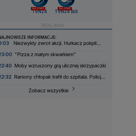
NA ŻYWO
NA ŻYWO
TVN24
TVN24 BiS
NAJNOWSZE INFORMACJE:
0:03
Niezwykły zwrot akcji. Hurkacz pokpił
sprawę
23:00
"Pizza z małym skwarkiem"
22:40
Moby wzruszony grą ulicznej skrzypaczki
22:32
Raniony chłopak trafił do szpitala. Policja
zatrzymała dwóch 16-latków
Zobacz wszystkie