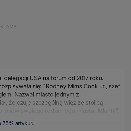
nej delegacji USA na forum od 2017 roku.
zpisywała się: "Rodney Mims Cook Jr., szef
giem. Nazwał miasto jednym z
iał, że czuje szczególną więź ze stolicą
 do losów swojego rodzinnego miasta, Atlanty".
o 75% artykułu