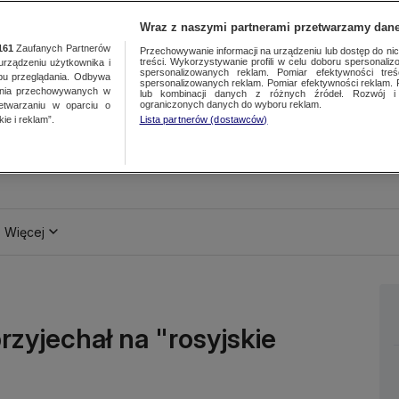
Wraz z naszymi partnerami przetwarzamy dane
161
Zaufanych Partnerów
Przechowywanie informacji na urządzeniu lub dostęp do nich.
treści. Wykorzystywanie profili w celu doboru spersonalizo
ządzeniu użytkownika i
spersonalizowanych reklam. Pomiar efektywności treś
bu przeglądania. Odbywa
spersonalizowanych reklam. Pomiar efektywności reklam. 
ania przechowywanych w
lub kombinacji danych z różnych źródeł. Rozwój i 
ograniczonych danych do wyboru reklam.
zetwarzaniu w oparciu o
ie i reklam”.
Lista partnerów (dostawców)
Więcej
rzyjechał na "rosyjskie