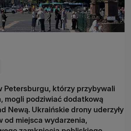
Petersburgu, którzy przybywali
, mogli podziwiać dodatkową
d Newą. Ukraińskie drony uderzyły
w od miejsca wydarzenia,
wego zamknięcia pobliskiego