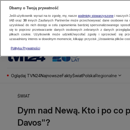
Dbamy o Twoją prywatność
Jeśli użytkownik wyrazi na to zgodę, my, nasze
podmioty stowarzyszone
i naszych
IAB oraz
30
innych Zaufanych Partnerów może przechowywać dane osobowe na ur
uzyskiwać do nich dostęp w celu zapewnienia bardziej spersonalizowanego sposo
się to poprzez przetwarzanie danych osobowych zebranych z danych przegląd
plikach cookie. Użytkownik może udzielić/wycofać zgodę i sprzeciwić się pr
uzasadniony interes w dowolnym momencie, klikając przycisk „Ustawienia plików cook
Polityka Prywatności
Oglądaj TVN24
Najnowsze
Fakty
Świat
Polska
Regionalne
ŚWIAT
Dym nad Newą. Kto i po co p
Davos"?