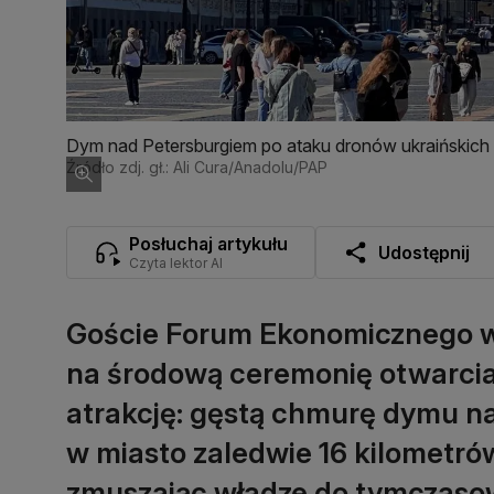
Dym nad Petersburgiem po ataku dronów ukraińskich
Źródło zdj. gł.: Ali Cura/Anadolu/PAP
Posłuchaj artykułu
Udostępnij
Czyta lektor AI
Goście Forum Ekonomicznego w 
na środową ceremonię otwarcia
atrakcję: gęstą chmurę dymu na
w miasto zaledwie 16 kilometró
zmuszając władze do tymczaso