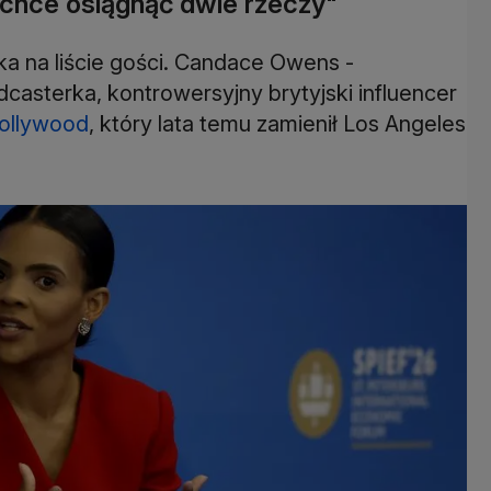
 chce osiągnąć dwie rzeczy"
a na liście gości. Candace Owens -
casterka, kontrowersyjny brytyjski influencer
ollywood
, który lata temu zamienił Los Angeles