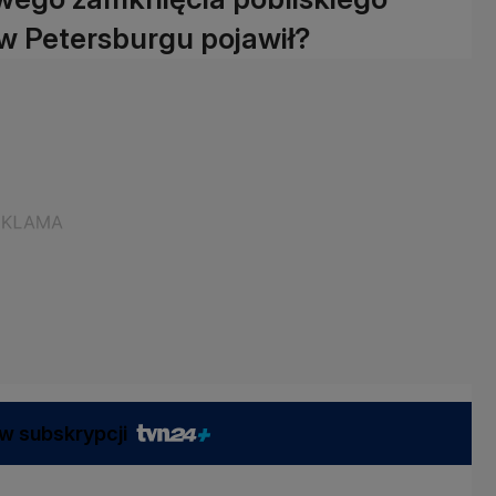
ę w Petersburgu pojawił?
w subskrypcji