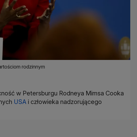
artościom rodzinnym
ecność w Petersburgu Rodneya Mimsa Cooka
knych
USA
i człowieka nadzorującego