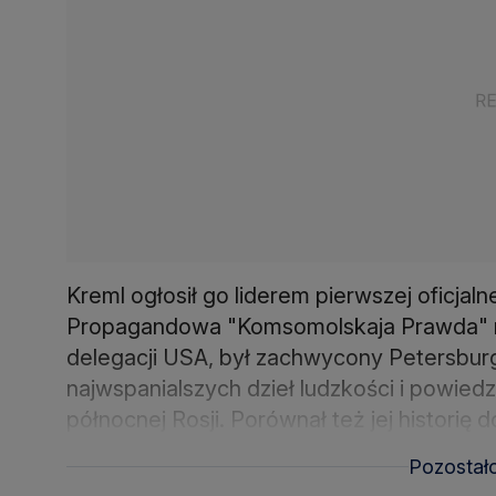
Kreml ogłosił go liderem pierwszej oficjal
Propagandowa "Komsomolskaja Prawda" ro
delegacji USA, był zachwycony Petersbur
najwspanialszych dzieł ludzkości i powiedz
północnej Rosji. Porównał też jej historię
Pozostał