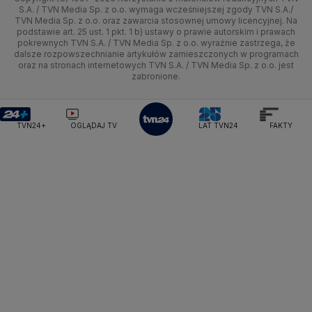
Tematy
Kujawsko-pomorskie
Ze świata
Prognoza
Lekkoatletyka
Zdrowie
Uwaga TVN
Ministerstwo Cyfryzacji
Test zgodności
S.A. / TVN Media Sp. z o.o. wymaga wcześniejszej zgody TVN S.A./
TVN Media Sp. z o.o. oraz zawarcia stosownej umowy licencyjnej. Na
Ministerstwo Edukacji Narodowej
Lublin
podstawie art. 25 ust. 1 pkt. 1 b) ustawy o prawie autorskim i prawach
Tech
Świat
Siatkówka
Tech
HGTV
Oglądaj na TV
Ministerstwo Finansów
pokrewnych TVN S.A. / TVN Media Sp. z o.o. wyraźnie zastrzega, że
dalsze rozpowszechnianie artykułów zamieszczonych w programach
Ministerstwo Klimatu i Środowiska
Lubuskie
Moto
Nauka
F1
Nauka
TVN Turbo
Zrealizuj voucher
oraz na stronach internetowych TVN S.A. / TVN Media Sp. z o.o. jest
Ministerstwo Nauki i Szkolnictwa Wyższego
zabronione.
Olsztyn
Dla seniora
Ciekawostki
Ministerstwo Sprawiedliwości
Rozrywka
TVN Style
Ministerstwo Rodziny, Pracy i Polityki Społecznej
Opole
Turystyka
Podróże
TVN7
Ministerstwo Spraw Zagranicznych
Moskwa
TVN24+
OGLĄDAJ TV
LAT TVN24
FAKTY
Naczelny Sąd Administracyjny
Rzeszów
Smog
TTV
Najwyższa Izba Kontroli
Szczecin
Narodowe Centrum Badań i Rozwoju
Narodowy Bank Polski
Narodowy Fundusz Zdrowia
Białystok
NASA
NATO
Niemcy
Nord Stream 2
Nowa Lewica
Ordo Iuris
Organizacja Narodów Zjednoczonych
Orlen
Parlament Europejski
Partia Demokratyczna USA
Partia Republikańska
Pentagon
Piotr Gliński
PIT
PKB Polski
PKO BP
PKP Cargo
PKP Intercity
PKP PLK
Platforma Obywatelska
PLL LOT
Poczta Polska