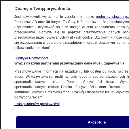
Dbamy o Twoją prywatność
Jeśli użytkownik wyrazi na to zgodę, my, nasze
podmioty stowarzys
Partnerów IAB oraz
30
innych Zaufanych Partnerów może przechowywa
użytkownika i uzyskiwać do nich dostęp w celu zapewnienia bardzi
przeglądania. Odbywa się to poprzez przetwarzanie danych os
przeglądania przechowywanych w plikach cookie. Użytkownik może udzie
IRLANDIA
się przetwarzaniu w oparciu o uzasadniony interes w dowolnym momencie
plików cookie i reklam”.
"Wyścig między wariantem Delta
a szczepieniami". Irlandia wstrzymuje
Polityka Prywatności
Wraz z naszymi partnerami przetwarzamy dane w celu zapewnienia:
znoszenie obostrzeń
ŚWIAT
Przechowywanie informacji na urządzeniu lub dostęp do nich. Tworzeni
treści. Wykorzystywanie profili w celu doboru spersonalizowanych tr
spersonalizowanych reklam. Pomiar efektywności treści. Wyko
"Śledztwo powinno mieć
spersonalizowanych reklam. Pomiar efektywności reklam. Rozumienie o
kombinacji danych z różnych źródeł. Rozwój i ulepszanie usług. Wykor
międzynarodowy charakter".
do wyboru reklam.
Premierzy Polski i Irlandii o lądowaniu
Lista partnerów (dostawców)
w Mińsku
ŚWIAT
Akceptuję