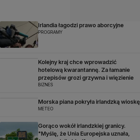
Irlandia łagodzi prawo aborcyjne
PROGRAMY
Kolejny kraj chce wprowadzić
hotelową kwarantannę. Za łamanie
przepisów grozi grzywna i więzienie
BIZNES
Morska piana pokryła irlandzką wioskę
METEO
Gorąco wokół irlandzkiej granicy.
"Myślę, że Unia Europejska uznała,