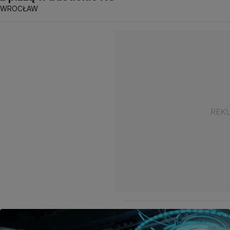
WROCŁAW