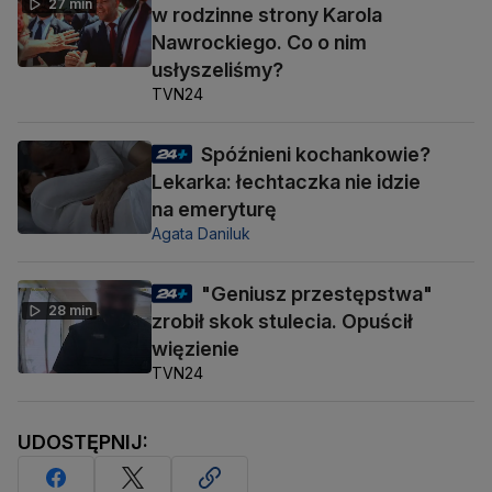
27 min
w rodzinne strony Karola
Nawrockiego. Co o nim
usłyszeliśmy?
TVN24
Spóźnieni kochankowie?
Lekarka: łechtaczka nie idzie
na emeryturę
Agata Daniluk
"Geniusz przestępstwa"
28 min
zrobił skok stulecia. Opuścił
więzienie
TVN24
UDOSTĘPNIJ: