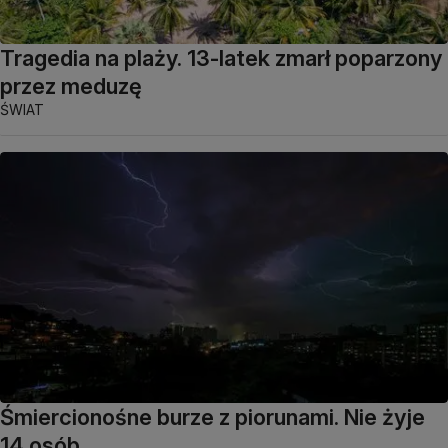
Tragedia na plaży. 13-latek zmarł poparzony
przez meduzę
ŚWIAT
Śmiercionośne burze z piorunami. Nie żyje
14 osób