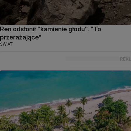
Ren odsłonił "kamienie głodu". "To
przerażające"
ŚWIAT