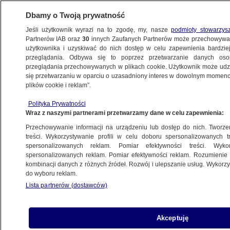
Dbamy o Twoją prywatność
Jeśli użytkownik wyrazi na to zgodę, my, nasze
podmioty stowarzys
Partnerów IAB oraz
30
innych Zaufanych Partnerów może przechowywa
METEO
użytkownika i uzyskiwać do nich dostęp w celu zapewnienia bardzi
przeglądania. Odbywa się to poprzez przetwarzanie danych os
przeglądania przechowywanych w plikach cookie. Użytkownik może udzie
ŚWIAT
się przetwarzaniu w oparciu o uzasadniony interes w dowolnym momencie
plików cookie i reklam”.
Burza Barra uderzyła w Wyspy Brytyjskie.
Polityka Prywatności
Dziesiątki tysięcy domów bez prądu
Wraz z naszymi partnerami przetwarzamy dane w celu zapewnienia:
Przechowywanie informacji na urządzeniu lub dostęp do nich. Tworzeni
8.12.2021, 16:24
treści. Wykorzystywanie profili w celu doboru spersonalizowanych tr
spersonalizowanych reklam. Pomiar efektywności treści. Wyko
spersonalizowanych reklam. Pomiar efektywności reklam. Rozumienie o
Udostępnij
kombinacji danych z różnych źródeł. Rozwój i ulepszanie usług. Wykor
do wyboru reklam.
Prawie 60 tysięcy domów w Irlandii i tysiąc
Lista partnerów (dostawców)
budynków w Szkocji zostało pozbawionych
prądu po tym, jak w wyspy uderzyła burza Barra.
Przyniosła silne porywy wiatru do 120
Akceptuję
kilometrów na godzinę. Towarzyszył jej też