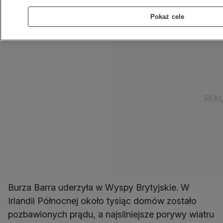
deszcz i śnieg.
Pokaż cele
Burza Barra uderzyła w Wyspy Brytyjskie. W
Irlandii Północnej około tysiąc domów zostało
pozbawionych prądu, a najsilniejsze porywy wiatru