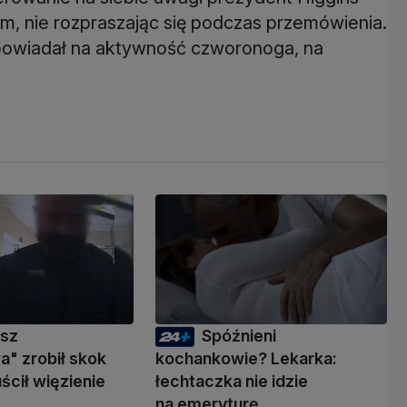
zm, nie rozpraszając się podczas przemówienia.
dpowiadał na aktywność czworonoga, na
usz
Spóźnieni
" zrobił skok
kochankowie? Lekarka:
ścił więzienie
łechtaczka nie idzie
na emeryturę