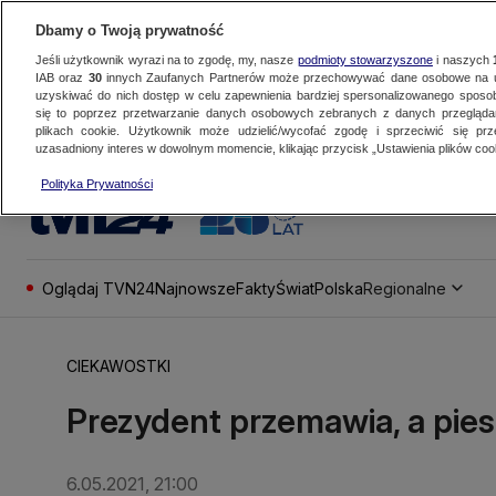
Dbamy o Twoją prywatność
Jeśli użytkownik wyrazi na to zgodę, my, nasze
podmioty stowarzyszone
i naszych
IAB oraz
30
innych Zaufanych Partnerów może przechowywać dane osobowe na ur
uzyskiwać do nich dostęp w celu zapewnienia bardziej spersonalizowanego sposo
się to poprzez przetwarzanie danych osobowych zebranych z danych przegląd
plikach cookie. Użytkownik może udzielić/wycofać zgodę i sprzeciwić się pr
uzasadniony interes w dowolnym momencie, klikając przycisk „Ustawienia plików cook
Polityka Prywatności
Oglądaj TVN24
Najnowsze
Fakty
Świat
Polska
Regionalne
CIEKAWOSTKI
Prezydent przemawia, a pies
6.05.2021, 21:00