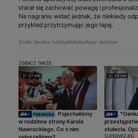
starał się zachować powagę i profesjonali
Na nagraniu widać jednak, że niekiedy o
przykład przytrzymując jego łapę.
Źródło: Reuters, tvn24.pl
Autorka/Autor: akr//now
ZOBACZ TAKŻE:
27 min
28 min
Pojechaliśmy
"Geni
PREMIERA
w rodzinne strony Karola
przestępstwa
Nawrockiego. Co o nim
stulecia. Opu
SUPERWIZJER
usłyszeliśmy?