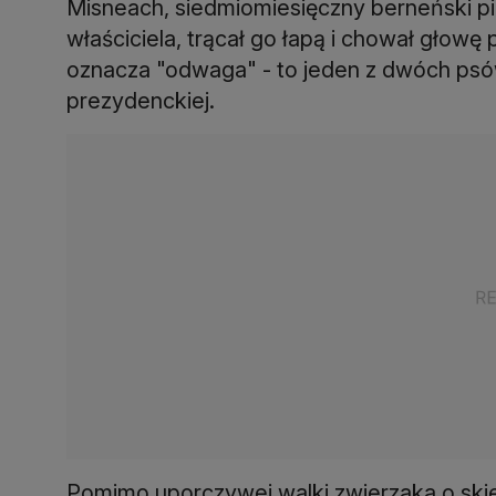
Misneach, siedmiomiesięczny berneński pi
właściciela, trącał go łapą i chował głowę
oznacza "odwaga" - to jeden z dwóch psów
prezydenckiej.
Pomimo uporczywej walki zwierzaka o skie