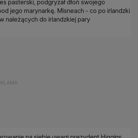
es pasterski, podgryzał dłoń swojego
 pod jego marynarkę. Misneach - co po irlandzki
 należących do irlandzkiej pary
rowanie na siebie uwagi prezydent Higgins