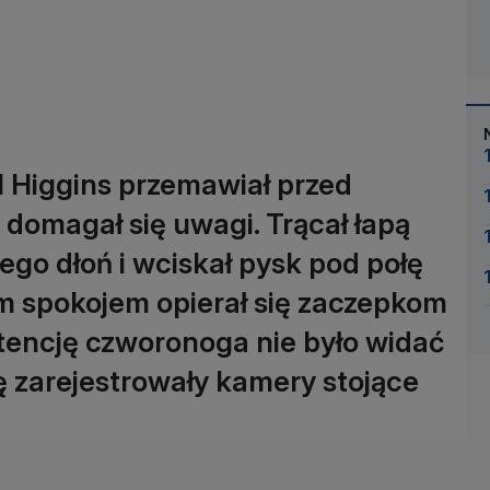
l Higgins przemawiał przed
domagał się uwagi. Trącał łapą
ego dłoń i wciskał pysk pod połę
im spokojem opierał się zaczepkom
atencję czworonoga nie było widać
ę zarejestrowały kamery stojące