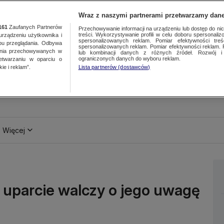
Wraz z naszymi partnerami przetwarzamy dane
161
Zaufanych Partnerów
Przechowywanie informacji na urządzeniu lub dostęp do nich.
treści. Wykorzystywanie profili w celu doboru spersonalizo
ządzeniu użytkownika i
spersonalizowanych reklam. Pomiar efektywności treś
bu przeglądania. Odbywa
spersonalizowanych reklam. Pomiar efektywności reklam. 
ania przechowywanych w
lub kombinacji danych z różnych źródeł. Rozwój i 
ograniczonych danych do wyboru reklam.
zetwarzaniu w oparciu o
ie i reklam”.
Lista partnerów (dostawców)
Więcej
 uparcie walczy o jego uwagę