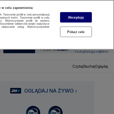
 w celu zapewnienia:
 Tworzenie profili w celu personalizacji
Akceptuję
wanych treści. Tworzenie profili w celu
ci. Wykorzystanie profili do wyboru
Rozumienie odbiorców dzięki statystyce
ulepszanie usług. Wykorzystywanie
Pokaż cele
SUBSKRYBUJ
Przejdź do
Szukaj
Zaloguj się
Menu
Czytaj
Słuchaj
Oglądaj
OGLĄDAJ NA ŻYWO