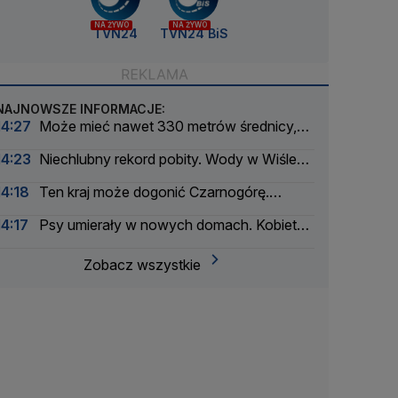
NA ŻYWO
NA ŻYWO
TVN24
TVN24 BiS
NAJNOWSZE INFORMACJE:
14:27
Może mieć nawet 330 metrów średnicy,
niedługo przeleci obok Ziemi
14:23
Niechlubny rekord pobity. Wody w Wiśle
coraz mniej
14:18
Ten kraj może dogonić Czarnogórę.
Wejście do UE możliwe już w 2028 roku
14:17
Psy umierały w nowych domach. Kobieta
stanie przed sądem
Zobacz wszystkie