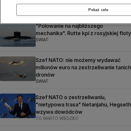
ŚWIAT
Pokaż cele
"Polowanie na najbliższego
mechanika". Rutte kpi z rosyjskiej floty
ŚWIAT
Szef NATO: nie możemy wydawać
milionów euro na zestrzeliwanie tanich
dronów
ŚWIAT
Szef NATO o zestrzeliwaniu,
"nietypowa trasa" Netanjahu, Hegseth
wzywa dowódców
TO WARTO WIEDZIEĆ