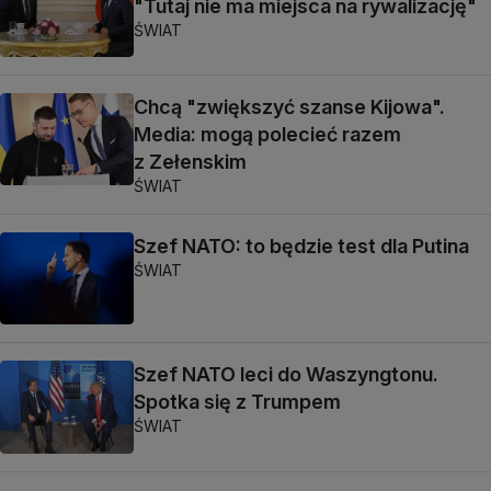
"Tutaj nie ma miejsca na rywalizację"
ŚWIAT
Chcą "zwiększyć szanse Kijowa".
Media: mogą polecieć razem
z Zełenskim
ŚWIAT
Szef NATO: to będzie test dla Putina
ŚWIAT
Szef NATO leci do Waszyngtonu.
Spotka się z Trumpem
ŚWIAT