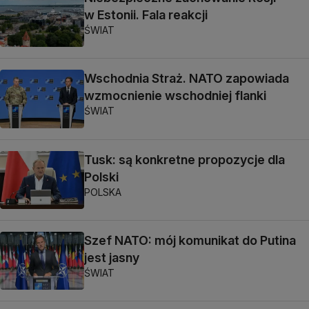
w Estonii. Fala reakcji
ŚWIAT
Wschodnia Straż. NATO zapowiada
wzmocnienie wschodniej flanki
ŚWIAT
Tusk: są konkretne propozycje dla
Polski
POLSKA
Szef NATO: mój komunikat do Putina
jest jasny
ŚWIAT