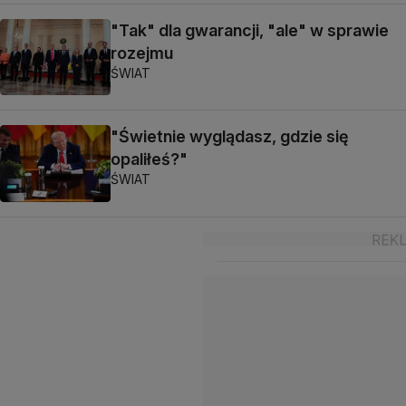
"Tak" dla gwarancji, "ale" w sprawie
rozejmu
ŚWIAT
"Świetnie wyglądasz, gdzie się
opaliłeś?"
ŚWIAT