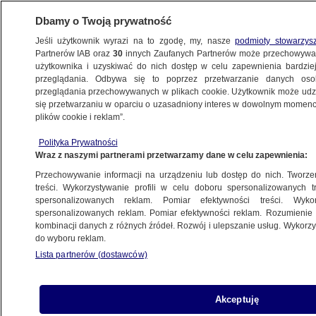
Dbamy o Twoją prywatność
Jeśli użytkownik wyrazi na to zgodę, my, nasze
podmioty stowarzys
Partnerów IAB oraz
30
innych Zaufanych Partnerów może przechowywa
użytkownika i uzyskiwać do nich dostęp w celu zapewnienia bardzi
przeglądania. Odbywa się to poprzez przetwarzanie danych os
przeglądania przechowywanych w plikach cookie. Użytkownik może udzie
MARK RUTTE
się przetwarzaniu w oparciu o uzasadniony interes w dowolnym momencie
plików cookie i reklam”.
Tylko jeden Polak w rankingu
"najbardziej wpływowych osób
Polityka Prywatności
Wraz z naszymi partnerami przetwarzamy dane w celu zapewnienia:
w Europie"
ŚWIAT
Przechowywanie informacji na urządzeniu lub dostęp do nich. Tworzeni
treści. Wykorzystywanie profili w celu doboru spersonalizowanych tr
spersonalizowanych reklam. Pomiar efektywności treści. Wyko
Szef NATO o dywersji na kolei
spersonalizowanych reklam. Pomiar efektywności reklam. Rozumienie o
kombinacji danych z różnych źródeł. Rozwój i ulepszanie usług. Wykor
w Polsce: jesteśmy w kontakcie
do wyboru reklam.
ŚWIAT
Lista partnerów (dostawców)
Szef NATO w Waszyngtonie. Ma się
Akceptuję
spotkać z Trumpem