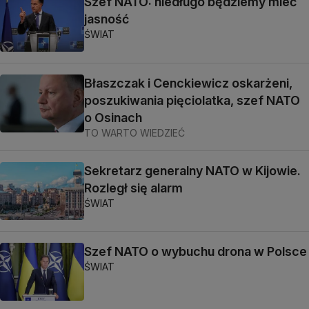
Szef NATO: niedługo będziemy mieć
jasność
ŚWIAT
Błaszczak i Cenckiewicz oskarżeni,
poszukiwania pięciolatka, szef NATO
o Osinach
TO WARTO WIEDZIEĆ
Sekretarz generalny NATO w Kijowie.
Rozległ się alarm
ŚWIAT
Szef NATO o wybuchu drona w Polsce
ŚWIAT