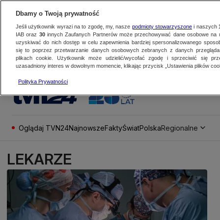
Dbamy o Twoją prywatność
Jeśli użytkownik wyrazi na to zgodę, my, nasze
podmioty stowarzyszone
i naszych
IAB oraz
30
innych Zaufanych Partnerów może przechowywać dane osobowe na ur
uzyskiwać do nich dostęp w celu zapewnienia bardziej spersonalizowanego sposo
się to poprzez przetwarzanie danych osobowych zebranych z danych przegląd
plikach cookie. Użytkownik może udzielić/wycofać zgodę i sprzeciwić się pr
uzasadniony interes w dowolnym momencie, klikając przycisk „Ustawienia plików cook
Polityka Prywatności
Oglądaj TVN24
Najnowsze
Fakty
Świat
Polska
Regionalne
LEKARZE