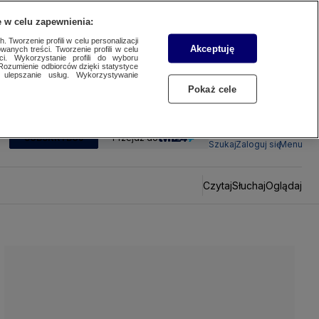
 w celu zapewnienia:
 Tworzenie profili w celu personalizacji
Akceptuję
wanych treści. Tworzenie profili w celu
ci. Wykorzystanie profili do wyboru
Rozumienie odbiorców dzięki statystyce
ulepszanie usług. Wykorzystywanie
Pokaż cele
SUBSKRYBUJ
Przejdź do
Szukaj
Zaloguj się
Menu
Czytaj
Słuchaj
Oglądaj