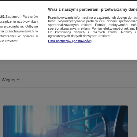
Wraz z naszymi partnerami przetwarzamy dane
161
Zaufanych Partnerów
Przechowywanie informacji na urządzeniu lub dostęp do nich.
treści. Wykorzystywanie profili w celu doboru spersonalizo
ządzeniu użytkownika i
spersonalizowanych reklam. Pomiar efektywności treś
bu przeglądania. Odbywa
spersonalizowanych reklam. Pomiar efektywności reklam. 
ania przechowywanych w
lub kombinacji danych z różnych źródeł. Rozwój i 
ograniczonych danych do wyboru reklam.
zetwarzaniu w oparciu o
ie i reklam”.
Lista partnerów (dostawców)
Więcej