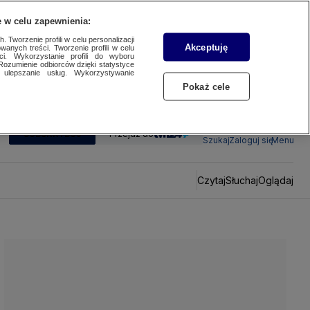
 w celu zapewnienia:
 Tworzenie profili w celu personalizacji
Akceptuję
wanych treści. Tworzenie profili w celu
ci. Wykorzystanie profili do wyboru
Rozumienie odbiorców dzięki statystyce
ulepszanie usług. Wykorzystywanie
Pokaż cele
SUBSKRYBUJ
Przejdź do
Szukaj
Zaloguj się
Menu
Czytaj
Słuchaj
Oglądaj