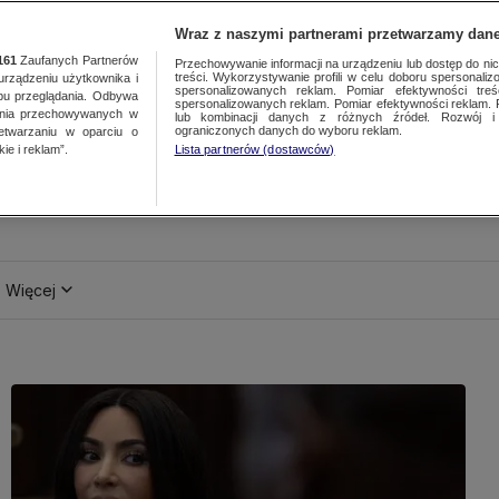
Wraz z naszymi partnerami przetwarzamy dane
161
Zaufanych Partnerów
Przechowywanie informacji na urządzeniu lub dostęp do nich.
treści. Wykorzystywanie profili w celu doboru spersonalizo
ządzeniu użytkownika i
spersonalizowanych reklam. Pomiar efektywności treś
bu przeglądania. Odbywa
spersonalizowanych reklam. Pomiar efektywności reklam. 
ania przechowywanych w
lub kombinacji danych z różnych źródeł. Rozwój i 
ograniczonych danych do wyboru reklam.
zetwarzaniu w oparciu o
ie i reklam”.
Lista partnerów (dostawców)
Więcej