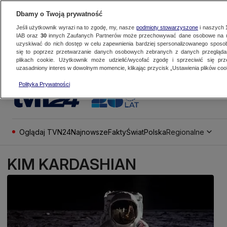
Dbamy o Twoją prywatność
Jeśli użytkownik wyrazi na to zgodę, my, nasze
podmioty stowarzyszone
i naszych
IAB oraz
30
innych Zaufanych Partnerów może przechowywać dane osobowe na ur
uzyskiwać do nich dostęp w celu zapewnienia bardziej spersonalizowanego sposo
się to poprzez przetwarzanie danych osobowych zebranych z danych przegląd
plikach cookie. Użytkownik może udzielić/wycofać zgodę i sprzeciwić się pr
uzasadniony interes w dowolnym momencie, klikając przycisk „Ustawienia plików cook
Polityka Prywatności
Oglądaj TVN24
Najnowsze
Fakty
Świat
Polska
Regionalne
KIM KARDASHIAN