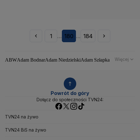
1
180
184
...
...
Więcej
ABW
Adam Bodnar
Adam Niedzielski
Adam Szłapka
Administracja Donalda Trumpa
Agencja Bezpieczeństwa Wewnętrznego
Agrounia
Alaksandr Łukaszenka
Aleksander Kwaśniewski
Aleksandra Dulkiewicz
Alert RCB
Powrót do góry
Ambasada USA w Polsce
Andrzej Duda
Białoruś
Dołącz do społeczności TVN24:
Bitcoin
Biuro Bezpieczeństwa Narodowego
Bliski Wschód
Bomba atomowa
Borys Budka
TVN24 na żywo
Bruksela
CBŚP
CBA
Ceny paliw
Ceny żywności
Ceny prądu
Ceny mieszkań
Chiny
Choroby zakaźne
TVN24 BiS na żywo
CIA
COVID-19
Cyberbezpieczeństwo