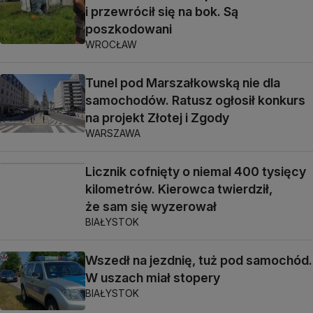
i przewrócił się na bok. Są
poszkodowani
WROCŁAW
Tunel pod Marszałkowską nie dla
samochodów. Ratusz ogłosił konkurs
na projekt Złotej i Zgody
WARSZAWA
Licznik cofnięty o niemal 400 tysięcy
kilometrów. Kierowca twierdził,
że sam się wyzerował
BIAŁYSTOK
Wszedł na jezdnię, tuż pod samochód.
W uszach miał stopery
BIAŁYSTOK