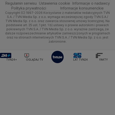
Regulamin serwisu
Quizy
Ustawienia cookie
Informacje o nadawcy
Ministerstwo Rozwoju i Technologii
Kielce
Handel
Polska
Sporty zimowe
Polityka
Wyślij zgłoszenie
Dzień Dobry TVN
Centrum pomocy
Polityka prywatności
Informacje konsumenckie
Ministerstwo Sportu i Turystyki
Copyright (C) 1997-2026 Korzystanie z materiałów redakcyjnych TVN
Tematy
Kujawsko-pomorskie
Ze świata
Prognoza
Lekkoatletyka
Zdrowie
Uwaga TVN
Ministerstwo Cyfryzacji
Test zgodności
S.A. / TVN Media Sp. z o.o. wymaga wcześniejszej zgody TVN S.A./
TVN Media Sp. z o.o. oraz zawarcia stosownej umowy licencyjnej. Na
Ministerstwo Edukacji Narodowej
Lublin
podstawie art. 25 ust. 1 pkt. 1 b) ustawy o prawie autorskim i prawach
Tech
Świat
Siatkówka
Tech
HGTV
Oglądaj na TV
Ministerstwo Finansów
pokrewnych TVN S.A. / TVN Media Sp. z o.o. wyraźnie zastrzega, że
dalsze rozpowszechnianie artykułów zamieszczonych w programach
Ministerstwo Klimatu i Środowiska
Lubuskie
Moto
Nauka
F1
Nauka
TVN Turbo
Zrealizuj voucher
oraz na stronach internetowych TVN S.A. / TVN Media Sp. z o.o. jest
Ministerstwo Nauki i Szkolnictwa Wyższego
zabronione.
Olsztyn
Dla seniora
Ciekawostki
Ministerstwo Sprawiedliwości
Rozrywka
TVN Style
Ministerstwo Rodziny, Pracy i Polityki Społecznej
Opole
Turystyka
Podróże
TVN7
Ministerstwo Spraw Zagranicznych
Moskwa
TVN24+
OGLĄDAJ TV
LAT TVN24
FAKTY
Naczelny Sąd Administracyjny
Rzeszów
Smog
TTV
Najwyższa Izba Kontroli
Szczecin
Narodowe Centrum Badań i Rozwoju
Narodowy Bank Polski
Narodowy Fundusz Zdrowia
Białystok
NASA
NATO
Niemcy
Nord Stream 2
Nowa Lewica
Ordo Iuris
Organizacja Narodów Zjednoczonych
Orlen
Parlament Europejski
Partia Demokratyczna USA
Partia Republikańska
Pentagon
Piotr Gliński
PIT
PKB Polski
PKO BP