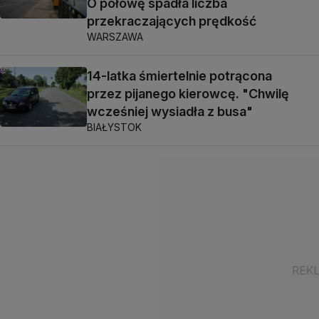
O połowę spadła liczba
przekraczających prędkość
WARSZAWA
14-latka śmiertelnie potrącona
przez pijanego kierowcę. "Chwilę
wcześniej wysiadła z busa"
BIAŁYSTOK