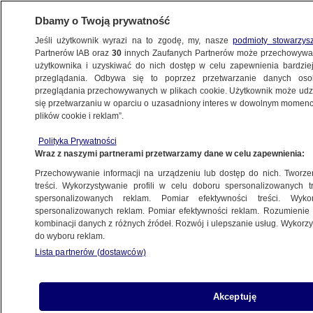
Dbamy o Twoją prywatność
Jeśli użytkownik wyrazi na to zgodę, my, nasze
podmioty stowarzys
Partnerów IAB oraz
30
innych Zaufanych Partnerów może przechowywa
użytkownika i uzyskiwać do nich dostęp w celu zapewnienia bardzi
przeglądania. Odbywa się to poprzez przetwarzanie danych os
przeglądania przechowywanych w plikach cookie. Użytkownik może udzie
DROGI W POLSCE
się przetwarzaniu w oparciu o uzasadniony interes w dowolnym momencie
plików cookie i reklam”.
"Pozwalamy jeździć pijanym, dopóki
drugi raz ich nie złapiemy".
Polityka Prywatności
Wraz z naszymi partnerami przetwarzamy dane w celu zapewnienia:
O rozwiązaniach, z których Polska
nie korzysta
Przechowywanie informacji na urządzeniu lub dostęp do nich. Tworzeni
treści. Wykorzystywanie profili w celu doboru spersonalizowanych tr
POLSKA
spersonalizowanych reklam. Pomiar efektywności treści. Wyko
spersonalizowanych reklam. Pomiar efektywności reklam. Rozumienie o
kombinacji danych z różnych źródeł. Rozwój i ulepszanie usług. Wykor
Utrudnienia na Ursynowie. Zamkną
do wyboru reklam.
rondo w centrum dzielnicy
Lista partnerów (dostawców)
WARSZAWA
Akceptuję
Remontują wiadukt Trasy