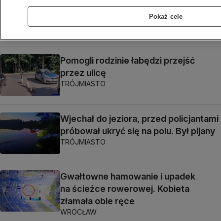
Siekierkowskiej, jezdnia zwężona
Pokaż cele
w obu kierunkach
WARSZAWA
Pomogli rodzinie łabędzi przejść
przez ulicę
TRÓJMIASTO
Wjechał do jeziora, przed policjantami
próbował ukryć się na polu. Był pijany
TRÓJMIASTO
Gwałtowne hamowanie i upadek
na ścieżce rowerowej. Kobieta
złamała obie ręce
WROCŁAW