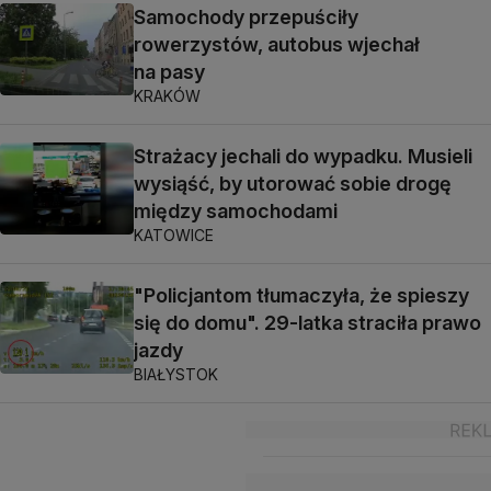
Samochody przepuściły
rowerzystów, autobus wjechał
na pasy
KRAKÓW
Strażacy jechali do wypadku. Musieli
wysiąść, by utorować sobie drogę
między samochodami
KATOWICE
"Policjantom tłumaczyła, że spieszy
się do domu". 29-latka straciła prawo
jazdy
BIAŁYSTOK