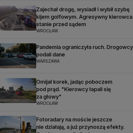
Zajechał drogę, wysiadł i wybił szybę
kijem golfowym. Agresywny kierowca
stanie przed sądem
WROCŁAW
Pandemia ograniczyła ruch. Drogowcy
podali dane
WARSZAWA
Omijał korek, jadąc poboczem
pod prąd. "Kierowcy łapali się
za głowy"
WROCŁAW
Fotoradary na moście jeszcze
nie działają, a już przynoszą efekty.