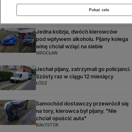
nie żyje, ona jest w szpitalu, oboje byli
pijani
Pokaż cele
WROCŁAW
Jedna kolizja, dwóch kierowców
pod wpływem alkoholu. Pijany kolega
winę chciał wziąć na siebie
WROCŁAW
Jechał pijany, zatrzymali go policjanci.
Szósty raz w ciągu 12 miesięcy
ŁÓDŹ
Samochód dostawczy przewrócił się
na tory, kierowca był pijany. "Nie
chciał opuścić auta"
BIAŁYSTOK