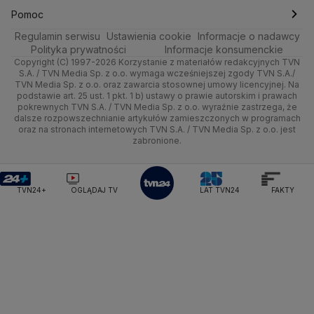
Ministerstwo Obrony Narodowej
Ciekawostki
Wrocław
Dla firm
Najnowsze
Skoki Narciarskie
Świat
Gorące Tematy
TVN
Pomoc
Ministerstwo Rolnictwa
Regulamin serwisu
Quizy
Ustawienia cookie
Informacje o nadawcy
Ministerstwo Rozwoju i Technologii
Kielce
Handel
Polska
Sporty zimowe
Polityka
Wyślij zgłoszenie
Dzień Dobry TVN
Centrum pomocy
Polityka prywatności
Informacje konsumenckie
Ministerstwo Sportu i Turystyki
Copyright (C) 1997-2026 Korzystanie z materiałów redakcyjnych TVN
Tematy
Kujawsko-pomorskie
Ze świata
Prognoza
Lekkoatletyka
Zdrowie
Uwaga TVN
Ministerstwo Cyfryzacji
Test zgodności
S.A. / TVN Media Sp. z o.o. wymaga wcześniejszej zgody TVN S.A./
TVN Media Sp. z o.o. oraz zawarcia stosownej umowy licencyjnej. Na
Ministerstwo Edukacji Narodowej
Lublin
podstawie art. 25 ust. 1 pkt. 1 b) ustawy o prawie autorskim i prawach
Tech
Świat
Siatkówka
Tech
HGTV
Oglądaj na TV
Ministerstwo Finansów
pokrewnych TVN S.A. / TVN Media Sp. z o.o. wyraźnie zastrzega, że
dalsze rozpowszechnianie artykułów zamieszczonych w programach
Ministerstwo Klimatu i Środowiska
Lubuskie
Moto
Nauka
F1
Nauka
TVN Turbo
Zrealizuj voucher
oraz na stronach internetowych TVN S.A. / TVN Media Sp. z o.o. jest
Ministerstwo Nauki i Szkolnictwa Wyższego
zabronione.
Olsztyn
Dla seniora
Ciekawostki
Ministerstwo Sprawiedliwości
Rozrywka
TVN Style
Ministerstwo Rodziny, Pracy i Polityki Społecznej
Opole
Turystyka
Podróże
TVN7
Ministerstwo Spraw Zagranicznych
Moskwa
TVN24+
OGLĄDAJ TV
LAT TVN24
FAKTY
Naczelny Sąd Administracyjny
Rzeszów
Smog
TTV
Najwyższa Izba Kontroli
Szczecin
Narodowe Centrum Badań i Rozwoju
Narodowy Bank Polski
Narodowy Fundusz Zdrowia
Białystok
NASA
NATO
Niemcy
Nord Stream 2
Nowa Lewica
Ordo Iuris
Organizacja Narodów Zjednoczonych
Orlen
Parlament Europejski