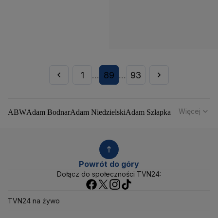
1
89
93
...
...
Więcej
ABW
Adam Bodnar
Adam Niedzielski
Adam Szłapka
Administracja Donalda Trumpa
Agencja Bezpieczeństwa Wewnętrznego
Agrounia
Alaksandr Łukaszenka
Aleksander Kwaśniewski
Aleksandra Dulkiewicz
Alert RCB
Powrót do góry
Ambasada USA w Polsce
Andrzej Duda
Białoruś
Dołącz do społeczności TVN24:
Bitcoin
Biuro Bezpieczeństwa Narodowego
Bliski Wschód
Bomba atomowa
Borys Budka
TVN24 na żywo
Bruksela
CBŚP
CBA
Ceny paliw
Ceny żywności
Ceny prądu
Ceny mieszkań
Chiny
Choroby zakaźne