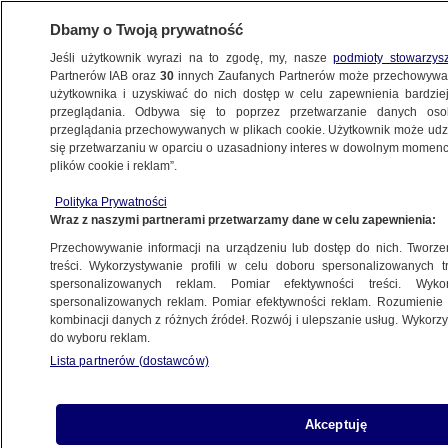
Dbamy o Twoją prywatność
Jeśli użytkownik wyrazi na to zgodę, my, nasze
podmioty stowarzys
Partnerów IAB oraz
30
innych Zaufanych Partnerów może przechowywa
użytkownika i uzyskiwać do nich dostęp w celu zapewnienia bardzi
przeglądania. Odbywa się to poprzez przetwarzanie danych os
przeglądania przechowywanych w plikach cookie. Użytkownik może udzie
ALKOHOL
się przetwarzaniu w oparciu o uzasadniony interes w dowolnym momencie
plików cookie i reklam”.
Siedział na torach, pociąg musiał
awaryjnie hamować. Próbował
Polityka Prywatności
Wraz z naszymi partnerami przetwarzamy dane w celu zapewnienia:
uciekać, ale zatrzymał go maszynista
POLSKA
Przechowywanie informacji na urządzeniu lub dostęp do nich. Tworzeni
treści. Wykorzystywanie profili w celu doboru spersonalizowanych tr
spersonalizowanych reklam. Pomiar efektywności treści. Wyko
Kierowca miał ponad dwa promile,
spersonalizowanych reklam. Pomiar efektywności reklam. Rozumienie o
kombinacji danych z różnych źródeł. Rozwój i ulepszanie usług. Wykor
pasażerka też. Jechali z pięcioletnią
do wyboru reklam.
córką
Lista partnerów (dostawców)
WROCŁAW
Akceptuję
Siła uderzenia wyrzuciła ich z auta. On