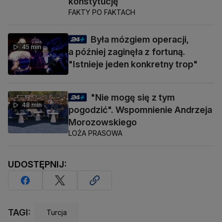
konstytucję
FAKTY PO FAKTACH
Była mózgiem operacji,
45 min
a później zaginęła z fortuną.
"Istnieje jeden konkretny trop"
"Nie mogę się z tym
48 min
pogodzić". Wspomnienie Andrzeja
Morozowskiego
LOŻA PRASOWA
UDOSTĘPNIJ:
TAGI:
Turcja