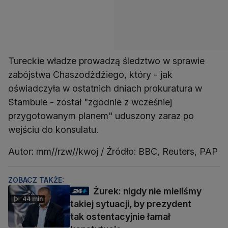
Tureckie władze prowadzą śledztwo w sprawie
zabójstwa Chaszodżdżiego, który - jak
oświadczyła w ostatnich dniach prokuratura w
Stambule - został "zgodnie z wcześniej
przygotowanym planem" uduszony zaraz po
wejściu do konsulatu.
Autor: mm//rzw//kwoj / Źródło: BBC, Reuters, PAP
ZOBACZ TAKŻE:
Żurek: nigdy nie mieliśmy
44 min
takiej sytuacji, by prezydent
tak ostentacyjnie łamał