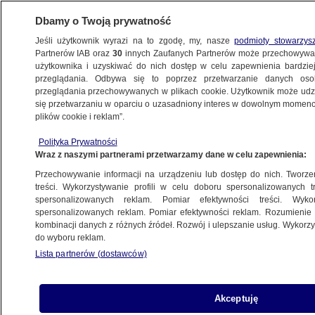
Dbamy o Twoją prywatność
Jeśli użytkownik wyrazi na to zgodę, my, nasze
podmioty stowarzys
Partnerów IAB oraz
30
innych Zaufanych Partnerów może przechowywa
użytkownika i uzyskiwać do nich dostęp w celu zapewnienia bardzi
przeglądania. Odbywa się to poprzez przetwarzanie danych os
przeglądania przechowywanych w plikach cookie. Użytkownik może udzie
ŚWIAT
się przetwarzaniu w oparciu o uzasadniony interes w dowolnym momencie
plików cookie i reklam”.
Doradca Erdogana: ciało Chaszodżdżiego
Polityka Prywatności
rozpuszczono w kwasie
Wraz z naszymi partnerami przetwarzamy dane w celu zapewnienia:
Przechowywanie informacji na urządzeniu lub dostęp do nich. Tworzeni
2.11.2018, 19:23
treści. Wykorzystywanie profili w celu doboru spersonalizowanych tr
spersonalizowanych reklam. Pomiar efektywności treści. Wyko
spersonalizowanych reklam. Pomiar efektywności reklam. Rozumienie o
Udostępnij
kombinacji danych z różnych źródeł. Rozwój i ulepszanie usług. Wykor
do wyboru reklam.
Lista partnerów (dostawców)
Akceptuję