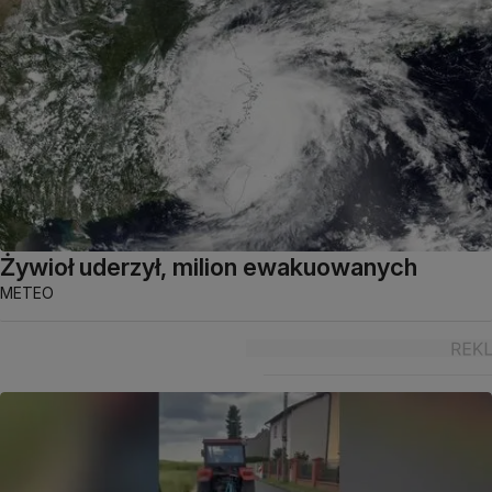
Żywioł uderzył, milion ewakuowanych
METEO