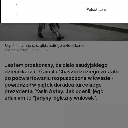
Pokaż cele
Sky: znaleziono szczątki zabitego dziennikarza
Źródło wideo: TVN24 BiS
Jestem przekonany, że ciało saudyjskiego
dziennikarza Dżamala Chaszodżdżiego zostało
po poćwiartowaniu rozpuszczone w kwasie -
powiedział w piątek doradca tureckiego
prezydenta, Yasin Aktay. Jak ocenił, jego
zdaniem to "jedyny logiczny wniosek".