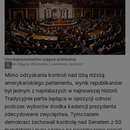
Izba Reprezentantów (zdjęcie archiwalne)
Źródło zdjęcia: Wikipedia | Lawrence Jackson
Mimo odzyskania kontroli nad izbą niższą
amerykańskiego parlamentu, wynik republikanów
był jednym z najsłabszych w najnowszej historii.
Tradycyjnie partia będąca w opozycji odnosi
podczas wyborów środka kadencji prezydenta
zdecydowane zwycięstwa. Tymczasem
demokraci zachowali kontrolę nad Senatem z 50
mandatami i mają szansę na powiększenie swojej