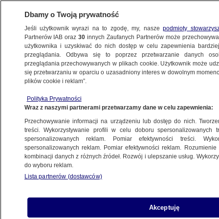
Dbamy o Twoją prywatność
Jeśli użytkownik wyrazi na to zgodę, my, nasze
podmioty stowarzys
Partnerów IAB oraz
30
innych Zaufanych Partnerów może przechowywa
użytkownika i uzyskiwać do nich dostęp w celu zapewnienia bardzi
przeglądania. Odbywa się to poprzez przetwarzanie danych os
przeglądania przechowywanych w plikach cookie. Użytkownik może udzie
ŚWIAT
się przetwarzaniu w oparciu o uzasadniony interes w dowolnym momencie
plików cookie i reklam”.
AP: Partia Republikańska z większością
Polityka Prywatności
w Izbie Reprezentantów
Wraz z naszymi partnerami przetwarzamy dane w celu zapewnienia:
Przechowywanie informacji na urządzeniu lub dostęp do nich. Tworzeni
17.11.2022, 06:14
treści. Wykorzystywanie profili w celu doboru spersonalizowanych tr
spersonalizowanych reklam. Pomiar efektywności treści. Wyko
spersonalizowanych reklam. Pomiar efektywności reklam. Rozumienie o
Udostępnij
kombinacji danych z różnych źródeł. Rozwój i ulepszanie usług. Wykor
do wyboru reklam.
Lista partnerów (dostawców)
Partia Republikańska zapewniła sobie co
najmniej 218 mandatów, czyli większość w
Izbie Reprezentantów - podała agencja AP,
Akceptuję