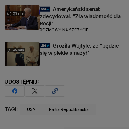
Amerykański senat
38 min
zdecydował. "Zła wiadomość dla
Rosji"
ROZMOWY NA SZCZYCIE
Groziła Wojtyle, że "będzie
45 min
się w piekle smażył"
UDOSTĘPNIJ:
TAGI:
USA
Partia Republikańska