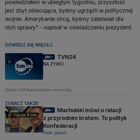
powiedziałem w ubiegłym tygodniu, przyszłość
jest zbyt obiecująca, byśmy ugrzęźli w politycznej
wojnie. Amerykanie chcą, byśmy załatwiali dla
nich sprawy" - napisał w oświadczeniu prezydent.
DOWIEDZ SIĘ WIĘCEJ:
TVN24
NA ŻYWO
Źródło: PAP
Autorka/Autor: momo/kg
ZOBACZ TAKŻE:
Machulski mówi o relacji
1 godz 6 min
z przyrodnim bratem. To polityk
Konfederacji
Piotr Jacoń