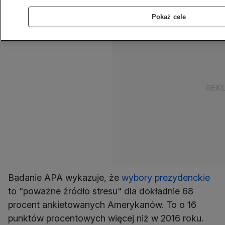
Pokaż cele
Badanie APA wykazuje, że
wybory prezydenckie
to "poważne źródło stresu" dla dokładnie 68
procent ankietowanych Amerykanów. To o 16
punktów procentowych więcej niż w 2016 roku.