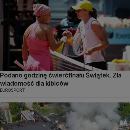
Podano godzinę ćwierćfinału Świątek. Zła
wiadomość dla kibiców
EUROSPORT