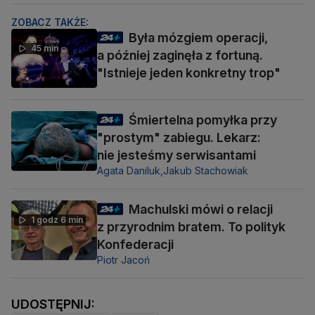
ZOBACZ TAKŻE:
Była mózgiem operacji,
45 min
a później zaginęła z fortuną.
"Istnieje jeden konkretny trop"
Śmiertelna pomyłka przy
"prostym" zabiegu. Lekarz:
nie jesteśmy serwisantami
Agata Daniluk,
Jakub Stachowiak
Machulski mówi o relacji
1 godz 6 min
z przyrodnim bratem. To polityk
Konfederacji
Piotr Jacoń
UDOSTĘPNIJ: