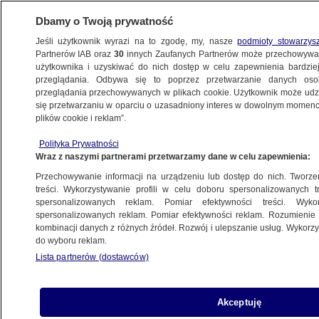
Dbamy o Twoją prywatność
Jeśli użytkownik wyrazi na to zgodę, my, nasze
podmioty stowarzys
Partnerów IAB oraz
30
innych Zaufanych Partnerów może przechowywa
użytkownika i uzyskiwać do nich dostęp w celu zapewnienia bardzi
przeglądania. Odbywa się to poprzez przetwarzanie danych os
przeglądania przechowywanych w plikach cookie. Użytkownik może udzie
ŚWIAT
się przetwarzaniu w oparciu o uzasadniony interes w dowolnym momencie
plików cookie i reklam”.
Wybory prezydenckie to "poważne źródło
Polityka Prywatności
stresu"
Wraz z naszymi partnerami przetwarzamy dane w celu zapewnienia:
Przechowywanie informacji na urządzeniu lub dostęp do nich. Tworzeni
29.10.2020, 12:38
treści. Wykorzystywanie profili w celu doboru spersonalizowanych tr
spersonalizowanych reklam. Pomiar efektywności treści. Wyko
spersonalizowanych reklam. Pomiar efektywności reklam. Rozumienie o
Udostępnij
kombinacji danych z różnych źródeł. Rozwój i ulepszanie usług. Wykor
do wyboru reklam.
Z badania przeprowadzonego przez organizację
Lista partnerów (dostawców)
American Psychological Association wynika, że
według ponad dwóch trzecich Amerykanów
nadchodzące wybory prezydenckie to dla nich
Akceptuję
"poważne źródło stresu".