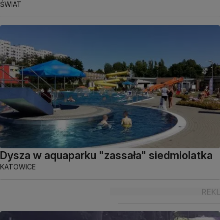
ŚWIAT
Dysza w aquaparku "zassała" siedmiolatka
KATOWICE