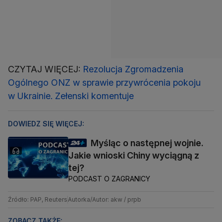
CZYTAJ WIĘCEJ:
Rezolucja Zgromadzenia
Ogólnego ONZ w sprawie przywrócenia pokoju
w Ukrainie. Zełenski komentuje
DOWIEDZ SIĘ WIĘCEJ:
Myśląc o następnej wojnie.
Jakie wnioski Chiny wyciągną z
tej?
PODCAST O ZAGRANICY
Źródło: PAP, Reuters
Autorka/Autor: akw / prpb
ZOBACZ TAKŻE: