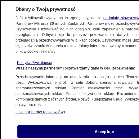
Dbamy o Twoją prywatność
Jeśli użytkownik wyrazi na to zgodę, my, nasze
podmioty stowarzys
Partnerów IAB oraz
30
innych Zaufanych Partnerów może przechowywa
użytkownika i uzyskiwać do nich dostęp w celu zapewnienia bardzi
przeglądania. Odbywa się to poprzez przetwarzanie danych os
przeglądania przechowywanych w plikach cookie. Użytkownik może udzie
ŚWIAT
się przetwarzaniu w oparciu o uzasadniony interes w dowolnym momencie
plików cookie i reklam”.
Większość państw G20 potępiła rosyjską
Polityka Prywatności
agresję. Wspólną deklaracje zablokowały
Wraz z naszymi partnerami przetwarzamy dane w celu zapewnienia:
Rosja i Chiny
Przechowywanie informacji na urządzeniu lub dostęp do nich. Tworzeni
treści. Wykorzystywanie profili w celu doboru spersonalizowanych tr
25.02.2023, 17:06
spersonalizowanych reklam. Pomiar efektywności treści. Wyko
spersonalizowanych reklam. Pomiar efektywności reklam. Rozumienie o
kombinacji danych z różnych źródeł. Rozwój i ulepszanie usług. Wykor
Udostępnij
do wyboru reklam.
Lista partnerów (dostawców)
Akceptuję