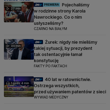
Pojechaliśmy
PREMIERA
27 min
w rodzinne strony Karola
Nawrockiego. Co o nim
usłyszeliśmy?
CZARNO NA BIAŁYM
Żurek: nigdy nie mieliśmy
44 min
takiej sytuacji, by prezydent
tak ostentacyjnie łamał
konstytucję
FAKTY PO FAKTACH
40 lat w ratownictwie.
1 godz 4 min
Ostrzega wszystkich,
przed używaniem patentów z sieci
WYWIAD MEDYCZNY