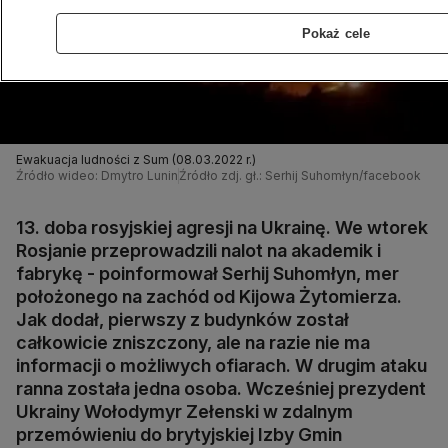
Pokaż cele
Ewakuacja ludności z Sum (08.03.2022 r.)
Źródło wideo: Dmytro Lunin
Źródło zdj. gł.: Serhij Suhomłyn/facebook
13. doba rosyjskiej agresji na Ukrainę. We wtorek
Rosjanie przeprowadzili nalot na akademik i
fabrykę - poinformował Serhij Suhomłyn, mer
położonego na zachód od Kijowa Żytomierza.
Jak dodał, pierwszy z budynków został
całkowicie zniszczony, ale na razie nie ma
informacji o możliwych ofiarach. W drugim ataku
ranna została jedna osoba. Wcześniej prezydent
Ukrainy Wołodymyr Zełenski w zdalnym
przemówieniu do brytyjskiej Izby Gmin