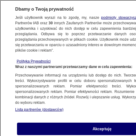
Dbamy o Twoją prywatność
Jeśli użytkownik wyrazi na to zgodę, my, nasze
podmioty stowarzys
Partnerów IAB oraz
30
innych Zaufanych Partnerów może przechowywa
użytkownika i uzyskiwać do nich dostęp w celu zapewnienia bardzi
przeglądania. Odbywa się to poprzez przetwarzanie danych os
przeglądania przechowywanych w plikach cookie. Użytkownik może udzie
13. DZIEŃ ROSYJSKIEJ INWAZJI. RELACJA
się przetwarzaniu w oparciu o uzasadniony interes w dowolnym momencie
plików cookie i reklam”.
Atak Rosji na Ukrainę. Lokalne władze:
Polityka Prywatności
w Żytomierzu nalot na akademik i fabrykę
Wraz z naszymi partnerami przetwarzamy dane w celu zapewnienia:
Przechowywanie informacji na urządzeniu lub dostęp do nich. Tworzeni
8.03.2022, 05:47
Aktualizacja:
8.03.2022, 21:59
treści. Wykorzystywanie profili w celu doboru spersonalizowanych tr
spersonalizowanych reklam. Pomiar efektywności treści. Wyko
spersonalizowanych reklam. Pomiar efektywności reklam. Rozumienie o
Udostępnij
kombinacji danych z różnych źródeł. Rozwój i ulepszanie usług. Wykor
do wyboru reklam.
Lista partnerów (dostawców)
Akceptuję