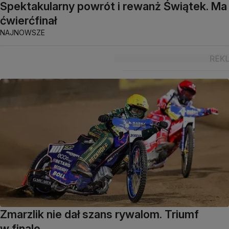
Spektakularny powrót i rewanż Świątek. Ma
ćwierćfinał
NAJNOWSZE
Zmarzlik nie dał szans rywalom. Triumf
w finale