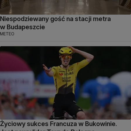
Niespodziewany gość na stacji metra
w Budapeszcie
METEO
Życiowy sukces Francuza w Bukowinie.