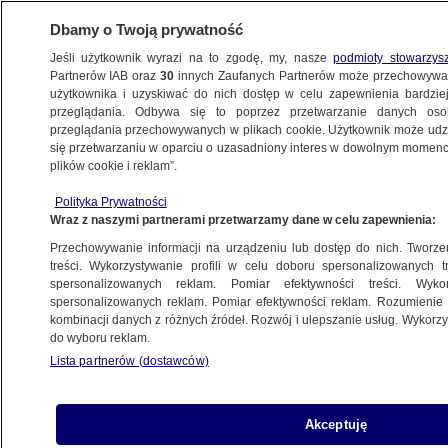
Dbamy o Twoją prywatność
Jeśli użytkownik wyrazi na to zgodę, my, nasze
podmioty stowarzys
Partnerów IAB oraz
30
innych Zaufanych Partnerów może przechowywa
użytkownika i uzyskiwać do nich dostęp w celu zapewnienia bardzi
przeglądania. Odbywa się to poprzez przetwarzanie danych os
przeglądania przechowywanych w plikach cookie. Użytkownik może udzie
ŚWIAT
się przetwarzaniu w oparciu o uzasadniony interes w dowolnym momencie
plików cookie i reklam”.
Dwulatek upuścił smoczek na trawę, zatruł
Polityka Prywatności
się środkiem na szczury
Wraz z naszymi partnerami przetwarzamy dane w celu zapewnienia:
Przechowywanie informacji na urządzeniu lub dostęp do nich. Tworzeni
2.08.2023, 14:07
treści. Wykorzystywanie profili w celu doboru spersonalizowanych tr
spersonalizowanych reklam. Pomiar efektywności treści. Wyko
spersonalizowanych reklam. Pomiar efektywności reklam. Rozumienie o
Udostępnij
kombinacji danych z różnych źródeł. Rozwój i ulepszanie usług. Wykor
do wyboru reklam.
Lista partnerów (dostawców)
Akceptuję