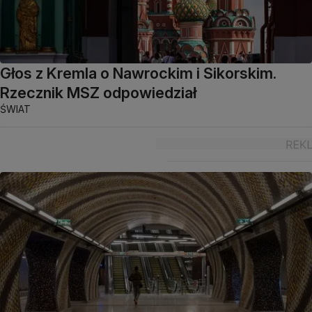
Głos z Kremla o Nawrockim i Sikorskim.
Rzecznik MSZ odpowiedział
ŚWIAT