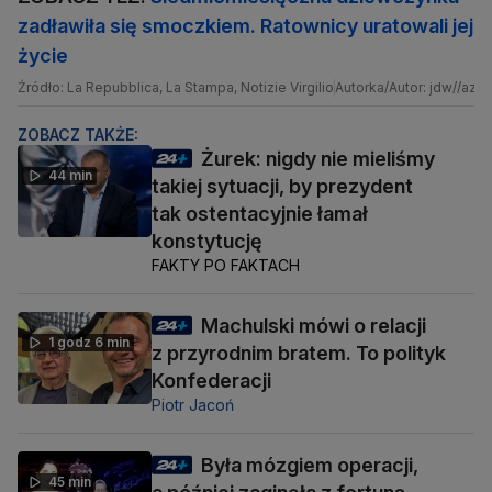
zadławiła się smoczkiem. Ratownicy uratowali jej
życie
Źródło: La Repubblica, La Stampa, Notizie Virgilio
Autorka/Autor: jdw//az
ZOBACZ TAKŻE:
Żurek: nigdy nie mieliśmy
44 min
takiej sytuacji, by prezydent
tak ostentacyjnie łamał
konstytucję
FAKTY PO FAKTACH
Machulski mówi o relacji
1 godz 6 min
z przyrodnim bratem. To polityk
Konfederacji
Piotr Jacoń
Była mózgiem operacji,
45 min