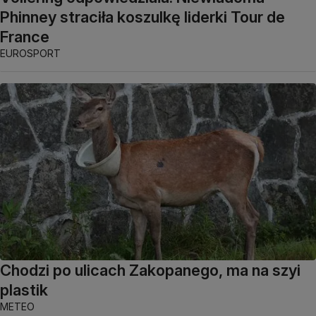
Phinney straciła koszulkę liderki Tour de
France
EUROSPORT
Chodzi po ulicach Zakopanego, ma na szyi
plastik
METEO