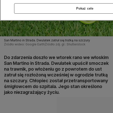
Pokaż cele
San Martino in Strada. Dwulatek zatruł się trutką na szczury
Źródło wideo: Google Earth
Źródło zdj. gł.: Shutterstock
Do zdarzenia doszło we wtorek rano we włoskim
San Martino in Strada. Dwulatek upuścił smoczek
na trawnik, po włożeniu go z powrotem do ust
zatruł się rozłożoną wcześniej w ogrodzie trutką
na szczury. Chłopiec został przetransportowany
śmigłowcem do szpitala. Jego stan określono
jako niezagrażający życiu.