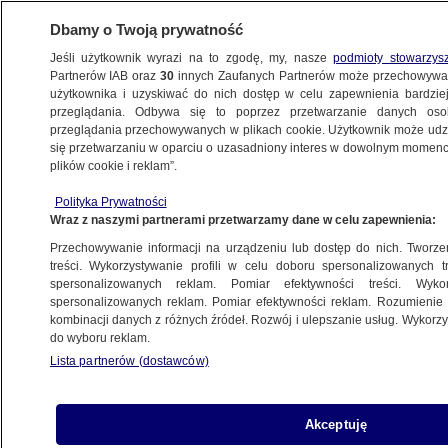
Dbamy o Twoją prywatność
Jeśli użytkownik wyrazi na to zgodę, my, nasze
podmioty stowarzys
Partnerów IAB oraz
30
innych Zaufanych Partnerów może przechowywa
WARSZAWA
użytkownika i uzyskiwać do nich dostęp w celu zapewnienia bardzi
przeglądania. Odbywa się to poprzez przetwarzanie danych os
przeglądania przechowywanych w plikach cookie. Użytkownik może udzie
OKOLICE
się przetwarzaniu w oparciu o uzasadniony interes w dowolnym momencie
plików cookie i reklam”.
Tłumaczył, że nie zauważył pociągu
Polityka Prywatności
Wraz z naszymi partnerami przetwarzamy dane w celu zapewnienia:
12.06.2026, 19:53
Przechowywanie informacji na urządzeniu lub dostęp do nich. Tworzeni
treści. Wykorzystywanie profili w celu doboru spersonalizowanych tr
Posłuchaj artykułu
spersonalizowanych reklam. Pomiar efektywności treści. Wyko
Czyta lektor AI
spersonalizowanych reklam. Pomiar efektywności reklam. Rozumienie o
kombinacji danych z różnych źródeł. Rozwój i ulepszanie usług. Wykor
do wyboru reklam.
Lista partnerów (dostawców)
Akceptuję