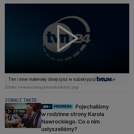
Ten i inne materiały obejrzysz w subskrypcji
Źródło: tvnwarszawa.pl
Autorka/Autor: pop
ZOBACZ TAKŻE:
Pojechaliśmy
PREMIERA
27 min
w rodzinne strony Karola
Nawrockiego. Co o nim
usłyszeliśmy?