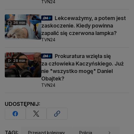
TVN24
Lekceważymy, a potem jest
36 min
zaskoczenie. Kiedy powinna
zapalić się czerwona lampka?
TVN24
Prokuratura wzięła się
28 min
za człowieka Kaczyńskiego. Już
nie "wszystko mogę" Daniel
Obajtek?
TVN24
UDOSTĘPNIJ:
TAGI:
Przejazd kolejowy
Policja