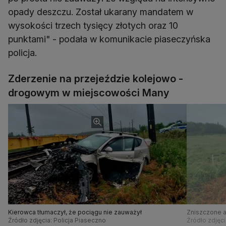
opady deszczu. Został ukarany mandatem w
wysokości trzech tysięcy złotych oraz 10
punktami" - podała w komunikacie piaseczyńska
policja.
Zderzenie na przejeździe kolejowo -
drogowym w miejscowości Many
Kierowca tłumaczył, że pociągu nie zauważył
Zniszczone a
Źródło zdjęcia: Policja Piaseczno
tysięcy złoty
Źródło zdjęci