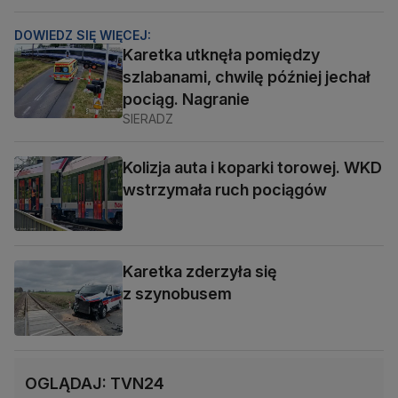
DOWIEDZ SIĘ WIĘCEJ:
Karetka utknęła pomiędzy
szlabanami, chwilę później jechał
pociąg. Nagranie
SIERADZ
Kolizja auta i koparki torowej. WKD
wstrzymała ruch pociągów
Karetka zderzyła się
z szynobusem
OGLĄDAJ: TVN24