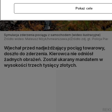
Pokaż cele
Symulacja zderzenia pociągu z samochodem (wideo ilustracyjne)
Źródło wideo: Mateusz Mżyk/tvnwarszawa.pl
Źródło zdj. gł.: Policja Pias
Wjechał przed nadjeżdżający pociąg towarowy,
doszło do zderzenia. Kierowca nie odniósł
żadnych obrażeń. Został ukarany mandatem w
wysokości trzech tysięcy złotych.