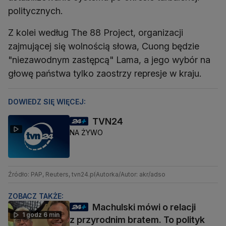
politycznych.
Z kolei według The 88 Project, organizacji
zajmującej się wolnością słowa, Cuong będzie
"niezawodnym zastępcą" Lama, a jego wybór na
głowę państwa tylko zaostrzy represje w kraju.
DOWIEDZ SIĘ WIĘCEJ:
TVN24
NA ŻYWO
Źródło: PAP, Reuters, tvn24.pl
Autorka/Autor: akr/adso
ZOBACZ TAKŻE:
Machulski mówi o relacji
1 godz 6 min
z przyrodnim bratem. To polityk