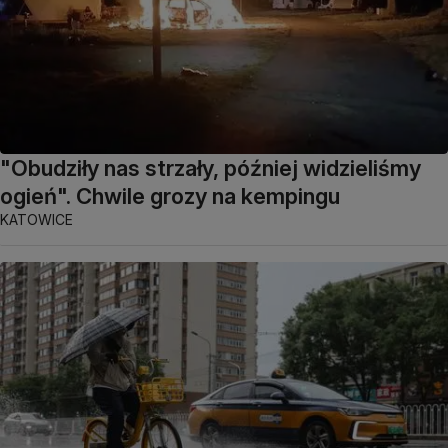
"Obudziły nas strzały, później widzieliśmy
ogień". Chwile grozy na kempingu
KATOWICE