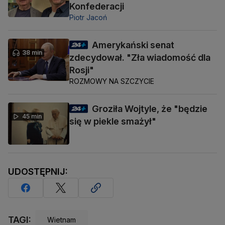
Konfederacji
Piotr Jacoń
Amerykański senat
38 min
zdecydował. "Zła wiadomość dla
Rosji"
ROZMOWY NA SZCZYCIE
Groziła Wojtyle, że "będzie
45 min
się w piekle smażył"
UDOSTĘPNIJ:
TAGI:
Wietnam