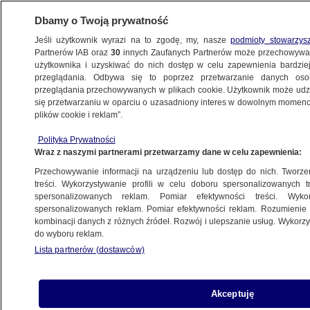
Dbamy o Twoją prywatność
Jeśli użytkownik wyrazi na to zgodę, my, nasze
podmioty stowarzys
Partnerów IAB oraz
30
innych Zaufanych Partnerów może przechowywa
użytkownika i uzyskiwać do nich dostęp w celu zapewnienia bardzi
przeglądania. Odbywa się to poprzez przetwarzanie danych os
przeglądania przechowywanych w plikach cookie. Użytkownik może udzie
ŚWIAT
się przetwarzaniu w oparciu o uzasadniony interes w dowolnym momencie
plików cookie i reklam”.
100-milionowy kraj ma czwartego
Polityka Prywatności
prezydenta w ciągu siedmiu miesięcy
Wraz z naszymi partnerami przetwarzamy dane w celu zapewnienia:
Przechowywanie informacji na urządzeniu lub dostęp do nich. Tworzeni
21.10.2024, 16:12
treści. Wykorzystywanie profili w celu doboru spersonalizowanych tr
spersonalizowanych reklam. Pomiar efektywności treści. Wyko
spersonalizowanych reklam. Pomiar efektywności reklam. Rozumienie o
Udostępnij
kombinacji danych z różnych źródeł. Rozwój i ulepszanie usług. Wykor
do wyboru reklam.
Generał Luong Cuong jest nowym prezydentem
Lista partnerów (dostawców)
Wietnamu. W poniedziałek został wybrany przez
krajowy parlament. To już czwarta osoba, która
będzie sprawować ten urząd w ciągu ostatnich
Akceptuję
siedmiu miesięcy. Władze mają nadzieję, że