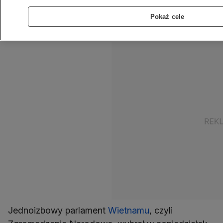
pozwoli to przywrócić polityczną stabilność po
Pokaż cele
okresie dynamicznych przetasowań na
najważniejszych funkcjach.
Jednoizbowy parlament
Wietnamu
, czyli