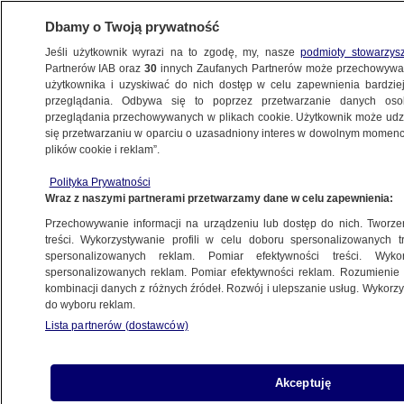
Dbamy o Twoją prywatność
Jeśli użytkownik wyrazi na to zgodę, my, nasze
podmioty stowarzys
Partnerów IAB oraz
30
innych Zaufanych Partnerów może przechowywa
użytkownika i uzyskiwać do nich dostęp w celu zapewnienia bardzi
przeglądania. Odbywa się to poprzez przetwarzanie danych os
przeglądania przechowywanych w plikach cookie. Użytkownik może udzie
ŚWIAT
się przetwarzaniu w oparciu o uzasadniony interes w dowolnym momencie
plików cookie i reklam”.
Trwa walka o schedę po Borisie Johnsonie.
Polityka Prywatności
Rishi Sunak z największą ilością głosów
Wraz z naszymi partnerami przetwarzamy dane w celu zapewnienia:
w drugiej rundzie
Przechowywanie informacji na urządzeniu lub dostęp do nich. Tworzeni
treści. Wykorzystywanie profili w celu doboru spersonalizowanych tr
14.07.2022, 16:46
spersonalizowanych reklam. Pomiar efektywności treści. Wyko
spersonalizowanych reklam. Pomiar efektywności reklam. Rozumienie o
kombinacji danych z różnych źródeł. Rozwój i ulepszanie usług. Wykor
Udostępnij
do wyboru reklam.
Lista partnerów (dostawców)
W Wielkiej Brytanii trwa wyścig o partyjną
schedę po Borisie Johnsonie, który ogłosił swoją
rezygnację. W drugiej rundzie wyborów nowego
Akceptuję