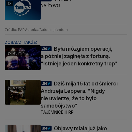
NA ŻYWO
Źródło: PAP
Autorka/Autor: mjz\mtom
ZOBACZ TAKŻE:
Była mózgiem operacji,
45 min
a później zaginęła z fortuną.
"Istnieje jeden konkretny trop"
Dziś mija 15 lat od śmierci
57 min
Andrzeja Leppera. "Nigdy
nie uwierzę, że to było
samobójstwo"
TAJEMNICE III RP
Objawy miała już jako