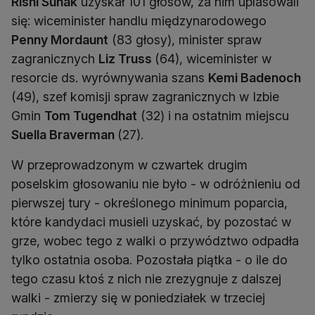
Rishi Sunak
uzyskał 101 głosów, za nim uplasowali
się: wiceminister handlu międzynarodowego
Penny Mordaunt
(83 głosy), minister spraw
zagranicznych
Liz Truss
(64), wiceminister w
resorcie ds. wyrównywania szans
Kemi Badenoch
(49), szef komisji spraw zagranicznych w Izbie
Gmin
Tom Tugendhat
(32) i na ostatnim miejscu
Suella Braverman
(27).
W przeprowadzonym w czwartek drugim
poselskim głosowaniu nie było - w odróżnieniu od
pierwszej tury - określonego minimum poparcia,
które kandydaci musieli uzyskać, by pozostać w
grze, wobec tego z walki o przywództwo odpadła
tylko ostatnia osoba. Pozostała piątka - o ile do
tego czasu ktoś z nich nie zrezygnuje z dalszej
walki - zmierzy się w poniedziałek w trzeciej