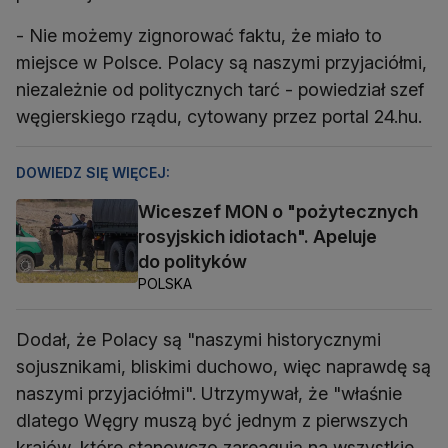
- Nie możemy zignorować faktu, że miało to
miejsce w Polsce. Polacy są naszymi przyjaciółmi,
niezależnie od politycznych tarć - powiedział szef
węgierskiego rządu, cytowany przez portal 24.hu.
DOWIEDZ SIĘ WIĘCEJ:
Wiceszef MON o "pożytecznych
rosyjskich idiotach". Apeluje
do polityków
POLSKA
Dodał, że Polacy są "naszymi historycznymi
sojusznikami, bliskimi duchowo, więc naprawdę są
naszymi przyjaciółmi". Utrzymywał, że "właśnie
dlatego Węgry muszą być jednym z pierwszych
krajów, które stanowczo zareagują na wszystkie