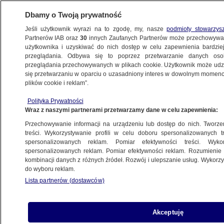
Dbamy o Twoją prywatność
Jeśli użytkownik wyrazi na to zgodę, my, nasze
podmioty stowarzys
Partnerów IAB oraz
30
innych Zaufanych Partnerów może przechowywa
użytkownika i uzyskiwać do nich dostęp w celu zapewnienia bardzi
przeglądania. Odbywa się to poprzez przetwarzanie danych os
przeglądania przechowywanych w plikach cookie. Użytkownik może udzie
ŚWIAT
się przetwarzaniu w oparciu o uzasadniony interes w dowolnym momencie
plików cookie i reklam”.
Orban o wojnie i Polakach. "Są w tym
Polityka Prywatności
po uszy"
Wraz z naszymi partnerami przetwarzamy dane w celu zapewnienia:
Przechowywanie informacji na urządzeniu lub dostęp do nich. Tworzeni
12.09.2025, 14:56
treści. Wykorzystywanie profili w celu doboru spersonalizowanych tr
spersonalizowanych reklam. Pomiar efektywności treści. Wyko
Posłuchaj artykułu
spersonalizowanych reklam. Pomiar efektywności reklam. Rozumienie o
Czyta lektor AI
kombinacji danych z różnych źródeł. Rozwój i ulepszanie usług. Wykor
do wyboru reklam.
Lista partnerów (dostawców)
Akceptuję