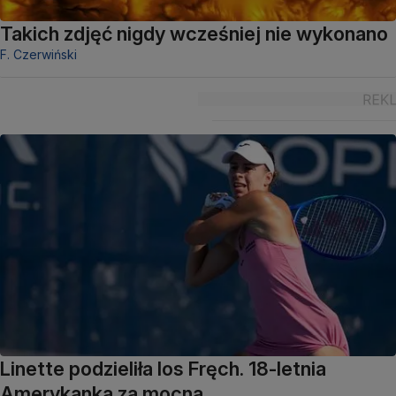
Takich zdjęć nigdy wcześniej nie wykonano
F. Czerwiński
Linette podzieliła los Fręch. 18-letnia
Amerykanka za mocna