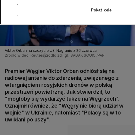
Pokaż cele
Viktor Orban na szczycie UE. Nagranie z 26 czerwca
Źródło wideo: Reuters
Źródło zdj. gł.: SADAK SOUICI/PAP
Premier Węgier Viktor Orban odniósł się na
radiowej antenie do zdarzenia, związanego z
wtargnięciem rosyjskich dronów w polską
przestrzeń powietrzną. Jak stwierdził, to
"mogłoby się wydarzyć także na Węgrzech".
Oznajmił również, że "Węgry nie biorą udział w
wojnie" w Ukrainie, natomiast "Polacy są w to
uwikłani po uszy".