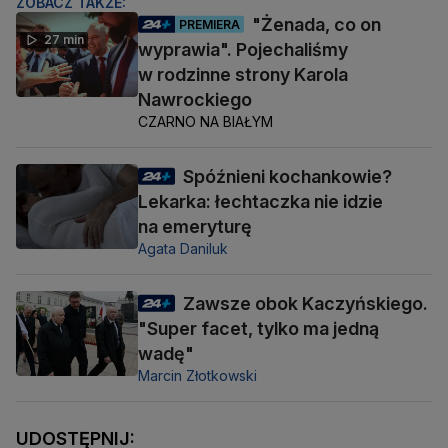
ZOBACZ TAKŻE:
"Żenada, co on
PREMIERA
27 min
wyprawia". Pojechaliśmy
w rodzinne strony Karola
Nawrockiego
CZARNO NA BIAŁYM
Spóźnieni kochankowie?
Lekarka: łechtaczka nie idzie
na emeryturę
Agata Daniluk
Zawsze obok Kaczyńskiego.
"Super facet, tylko ma jedną
wadę"
Marcin Złotkowski
UDOSTĘPNIJ: