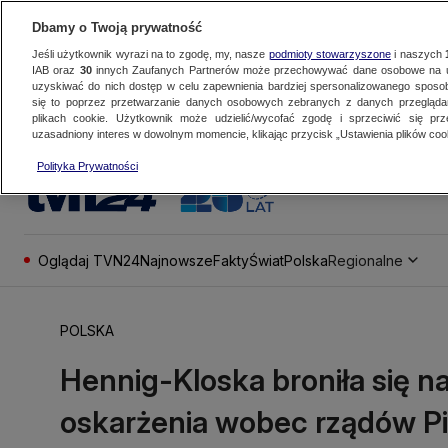
Dbamy o Twoją prywatność
Jeśli użytkownik wyrazi na to zgodę, my, nasze
podmioty stowarzyszone
i naszych
IAB oraz
30
innych Zaufanych Partnerów może przechowywać dane osobowe na ur
uzyskiwać do nich dostęp w celu zapewnienia bardziej spersonalizowanego sposo
się to poprzez przetwarzanie danych osobowych zebranych z danych przegląd
plikach cookie. Użytkownik może udzielić/wycofać zgodę i sprzeciwić się pr
uzasadniony interes w dowolnym momencie, klikając przycisk „Ustawienia plików cook
Polityka Prywatności
Oglądaj TVN24
Najnowsze
Fakty
Świat
Polska
Regionalne
POLSKA
Hennig-Kloska broniła się na 
oskarżenia wobec rządów P