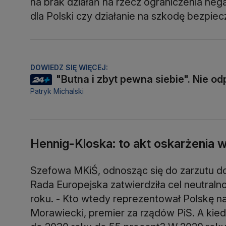
na brak działań na rzecz ograniczenia nega
dla Polski czy działanie na szkodę bezpi
DOWIEDZ SIĘ WIĘCEJ:
"Butna i zbyt pewna siebie". Nie o
Patryk Michalski
Hennig-Kloska: to akt oskarżenia
Szefowa MKiŚ, odnosząc się do zarzutu do
Rada Europejska zatwierdziła cel neutraln
roku. - Kto wtedy reprezentował Polskę na
Morawiecki, premier za rządów PiS. A kie