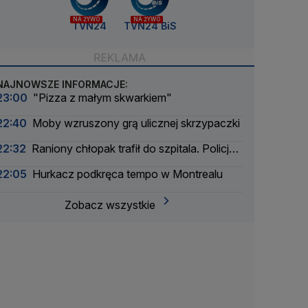
NA ŻYWO
NA ŻYWO
TVN24
TVN24 BiS
NAJNOWSZE INFORMACJE:
23:00
"Pizza z małym skwarkiem"
22:40
Moby wzruszony grą ulicznej skrzypaczki
22:32
Raniony chłopak trafił do szpitala. Policja
zatrzymała dwóch 16-latków
22:05
Hurkacz podkręca tempo w Montrealu
Zobacz wszystkie