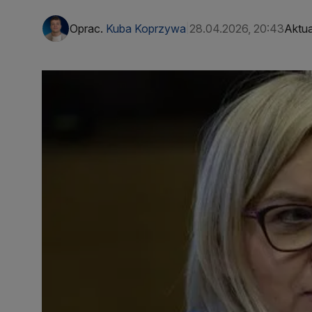
Oprac.
Kuba Koprzywa
28.04.2026, 20:43
Aktua
|