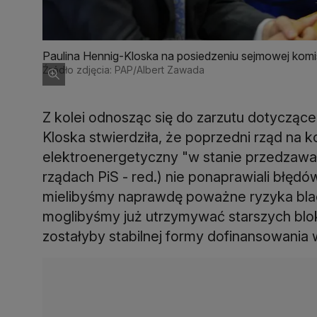
Paulina Hennig-Kloska na posiedzeniu sejmowej komis
Źródło zdjęcia: PAP/Albert Zawada
Z kolei odnosząc się do zarzutu dotyczą
Kloska stwierdziła, że poprzedni rząd na k
elektroenergetyczny "w stanie przedzaw
rządach PiS - red.) nie ponaprawiali błędów
mielibyśmy naprawdę poważne ryzyka blacko
moglibyśmy już utrzymywać starszych bl
zostałyby stabilnej formy dofinansowania 