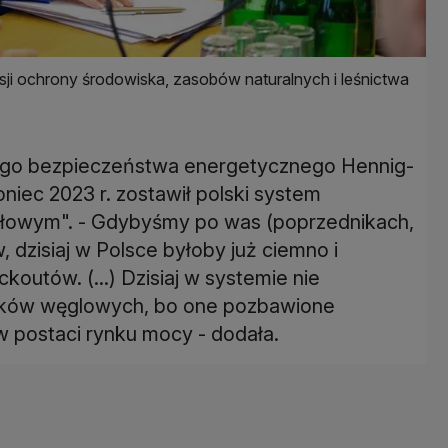
ji ochrony środowiska, zasobów naturalnych i leśnictwa
cego bezpieczeństwa energetycznego Hennig-
oniec 2023 r. zostawił polski system
ałowym". - Gdybyśmy po was (poprzednikach,
, dzisiaj w Polsce byłoby już ciemno i
utów. (...) Dzisiaj w systemie nie
oków węglowych, bo one pozbawione
w postaci rynku mocy - dodała.