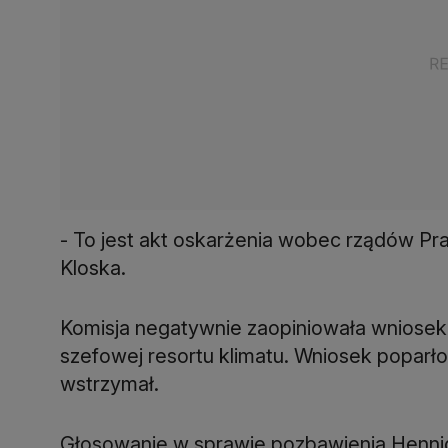
- To jest akt oskarżenia wobec rządów Pra
Kloska.
Komisja negatywnie zaopiniowała wniosek
szefowej resortu klimatu. Wniosek poparło 2
wstrzymał.
Głosowanie w sprawie pozbawienia Hennig-