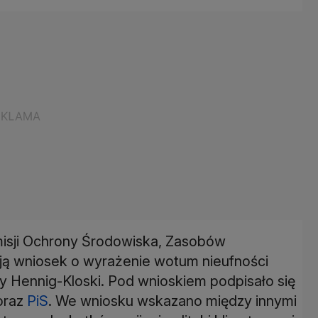
isji Ochrony Środowiska, Zasobów
ują wniosek o wyrażenie wotum nieufności
ny Hennig-Kloski. Pod wnioskiem podpisało się
 oraz
PiS
. We wniosku wskazano między innymi