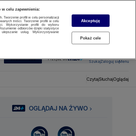
 w celu zapewnienia:
 Tworzenie profili w celu personalizacji
Akceptuję
wanych treści. Tworzenie profili w celu
ci. Wykorzystanie profili do wyboru
Rozumienie odbiorców dzięki statystyce
ulepszanie usług. Wykorzystywanie
Pokaż cele
SUBSKRYBUJ
Przejdź do
Szukaj
Zaloguj się
Menu
Czytaj
Słuchaj
Oglądaj
OGLĄDAJ NA ŻYWO