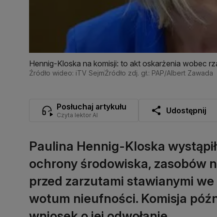
Hennig-Kloska na komisji: to akt oskarżenia wobec r
Źródło wideo: iTV Sejm
Źródło zdj. gł.: PAP/Albert Zawada
Posłuchaj artykułu
Udostępnij
Czyta lektor AI
Paulina Hennig-Kloska wystąpił
ochrony środowiska, zasobów nat
przed zarzutami stawianymi we
wotum nieufności. Komisja późn
wniosek o jej odwołanie.