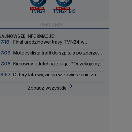
NA ŻYWO
NA ŻYWO
TVN24
TVN24 BiS
NAJNOWSZE INFORMACJE:
17:18
Finał urodzinowej trasy TVN24 w
Warszawie. Jaka będzie pogoda
17:09
Motocyklista trafił do szpitala po zderzeniu
z busem
17:06
Kierowcy odetchną z ulgą. "Oczekujemy
obniżek"
16:57
Cztery lata więzienia w zawieszeniu za
książki o tematyce LGBT+
Zobacz wszystkie