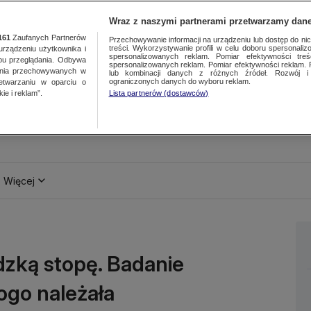
Wraz z naszymi partnerami przetwarzamy dane
161
Zaufanych Partnerów
Przechowywanie informacji na urządzeniu lub dostęp do nich.
treści. Wykorzystywanie profili w celu doboru spersonalizo
ządzeniu użytkownika i
spersonalizowanych reklam. Pomiar efektywności treś
bu przeglądania. Odbywa
spersonalizowanych reklam. Pomiar efektywności reklam. 
ania przechowywanych w
lub kombinacji danych z różnych źródeł. Rozwój i 
ograniczonych danych do wyboru reklam.
zetwarzaniu w oparciu o
ie i reklam”.
Lista partnerów (dostawców)
Więcej
dzką stopę. Badanie
ogo należała