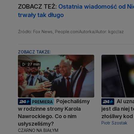
ZOBACZ TEŻ:
Ostatnia wiadomość od Nic
trwały tak długo
Źródło: Fox News, People.com
Autorka/Autor: kgo//az
ZOBACZ TAKŻE:
27 min
Pojechaliśmy
AI uzn
PREMIERA
w rodzinne strony Karola
jest dla niej
Nawrockiego. Co o nim
złośliwy kod
Piotr Szostak
usłyszeliśmy?
CZARNO NA BIAŁYM