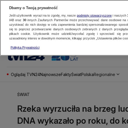
Dbamy o Twoją prywatność
Jeśli użytkownik wyrazi na to zgodę, my, nasze
podmioty stowarzyszone
i naszych
IAB oraz
30
innych Zaufanych Partnerów może przechowywać dane osobowe na ur
uzyskiwać do nich dostęp w celu zapewnienia bardziej spersonalizowanego sposo
się to poprzez przetwarzanie danych osobowych zebranych z danych przegląd
plikach cookie. Użytkownik może udzielić/wycofać zgodę i sprzeciwić się pr
uzasadniony interes w dowolnym momencie, klikając przycisk „Ustawienia plików cook
Polityka Prywatności
Oglądaj TVN24
Najnowsze
Fakty
Świat
Polska
Regionalne
ŚWIAT
Rzeka wyrzuciła na brzeg lu
DNA wykazało po roku, do k