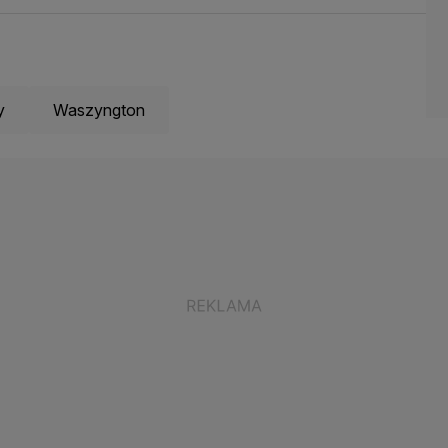
y
Waszyngton