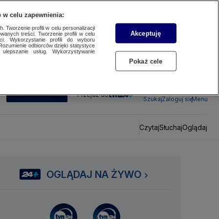
 w celu zapewnienia:
 Tworzenie profili w celu personalizacji
Akceptuję
wanych treści. Tworzenie profili w celu
ci. Wykorzystanie profili do wyboru
Rozumienie odbiorców dzięki statystyce
ulepszanie usług. Wykorzystywanie
Pokaż cele
SUBSKRYBUJ
Przejdź do
Szukaj
Zaloguj się
Menu
Czytaj
Słuchaj
Oglądaj
OGLĄDAJ NA ŻYWO