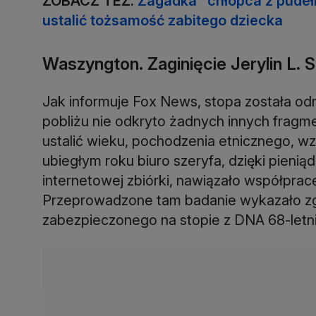
ZOBACZ TEŻ:
Zagadka "chłopca z pudeł
ustalić tożsamość zabitego dziecka
Waszyngton. Zaginięcie Jerylin L. 
Jak informuje Fox News, stopa została od
pobliżu nie odkryto żadnych innych fragme
ustalić wieku, pochodzenia etnicznego, wz
ubiegłym roku biuro szeryfa, dzięki pien
internetowej zbiórki, nawiązało współprac
Przeprowadzone tam badanie wykazało z
zabezpieczonego na stopie z DNA 68-letniej