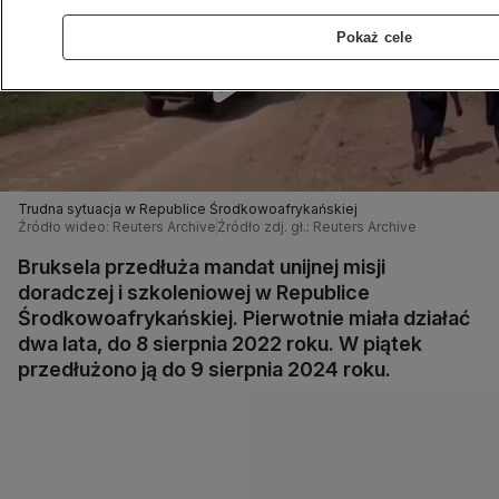
Pokaż cele
Trudna sytuacja w Republice Środkowoafrykańskiej
Źródło wideo: Reuters Archive
Źródło zdj. gł.: Reuters Archive
Bruksela przedłuża mandat unijnej misji
doradczej i szkoleniowej w Republice
Środkowoafrykańskiej. Pierwotnie miała działać
dwa lata, do 8 sierpnia 2022 roku. W piątek
przedłużono ją do 9 sierpnia 2024 roku.