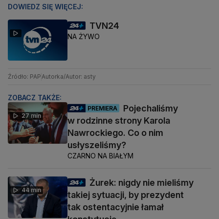
DOWIEDZ SIĘ WIĘCEJ:
TVN24
NA ŻYWO
Źródło: PAP
Autorka/Autor: asty
ZOBACZ TAKŻE:
Pojechaliśmy
PREMIERA
27 min
w rodzinne strony Karola
Nawrockiego. Co o nim
usłyszeliśmy?
CZARNO NA BIAŁYM
Żurek: nigdy nie mieliśmy
44 min
takiej sytuacji, by prezydent
tak ostentacyjnie łamał