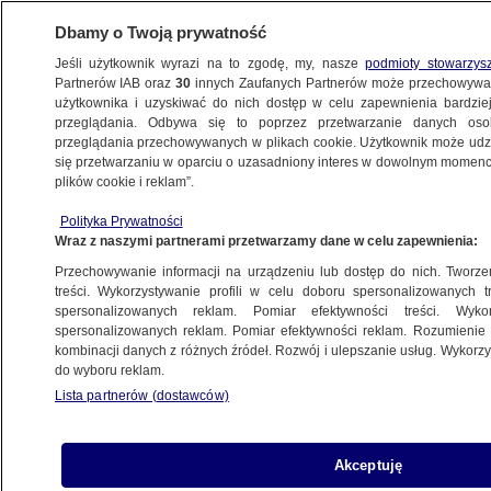
Dbamy o Twoją prywatność
Jeśli użytkownik wyrazi na to zgodę, my, nasze
podmioty stowarzys
Partnerów IAB oraz
30
innych Zaufanych Partnerów może przechowywa
użytkownika i uzyskiwać do nich dostęp w celu zapewnienia bardzi
przeglądania. Odbywa się to poprzez przetwarzanie danych os
przeglądania przechowywanych w plikach cookie. Użytkownik może udzie
ŚWIAT
się przetwarzaniu w oparciu o uzasadniony interes w dowolnym momencie
plików cookie i reklam”.
Unia Europejska przedłużyła mandaty misji
Polityka Prywatności
doradczej i szkoleniowej w Republice
Wraz z naszymi partnerami przetwarzamy dane w celu zapewnienia:
Środkowoafrykańskiej
Przechowywanie informacji na urządzeniu lub dostęp do nich. Tworzeni
treści. Wykorzystywanie profili w celu doboru spersonalizowanych tr
30.07.2022, 08:53
spersonalizowanych reklam. Pomiar efektywności treści. Wyko
spersonalizowanych reklam. Pomiar efektywności reklam. Rozumienie o
kombinacji danych z różnych źródeł. Rozwój i ulepszanie usług. Wykor
Udostępnij
do wyboru reklam.
Lista partnerów (dostawców)
Akceptuję