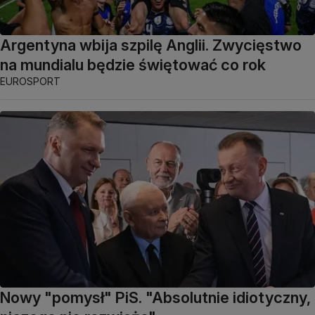
Argentyna wbija szpilę Anglii. Zwycięstwo
na mundialu będzie świętować co rok
EUROSPORT
Nowy "pomysł" PiS. "Absolutnie idiotyczny,