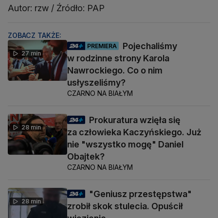
Autor: rzw / Źródło: PAP
ZOBACZ TAKŻE:
Pojechaliśmy
PREMIERA
27 min
w rodzinne strony Karola
Nawrockiego. Co o nim
usłyszeliśmy?
CZARNO NA BIAŁYM
Prokuratura wzięła się
28 min
za człowieka Kaczyńskiego. Już
nie "wszystko mogę" Daniel
Obajtek?
CZARNO NA BIAŁYM
"Geniusz przestępstwa"
28 min
zrobił skok stulecia. Opuścił