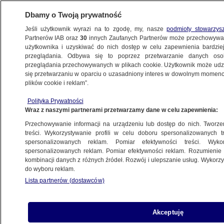
Dbamy o Twoją prywatność
Jeśli użytkownik wyrazi na to zgodę, my, nasze
podmioty stowarzys
Partnerów IAB oraz
30
innych Zaufanych Partnerów może przechowywa
użytkownika i uzyskiwać do nich dostęp w celu zapewnienia bardzi
przeglądania. Odbywa się to poprzez przetwarzanie danych os
przeglądania przechowywanych w plikach cookie. Użytkownik może udzie
ŚWIAT
się przetwarzaniu w oparciu o uzasadniony interes w dowolnym momencie
plików cookie i reklam”.
"Jest węzeł gordyjski, nie widać
Polityka Prywatności
Aleksandra Wielkiego". Tusk zapyta May
Wraz z naszymi partnerami przetwarzamy dane w celu zapewnienia:
o brexit
Przechowywanie informacji na urządzeniu lub dostęp do nich. Tworzeni
treści. Wykorzystywanie profili w celu doboru spersonalizowanych tr
16.10.2018, 16:35
spersonalizowanych reklam. Pomiar efektywności treści. Wyko
spersonalizowanych reklam. Pomiar efektywności reklam. Rozumienie o
kombinacji danych z różnych źródeł. Rozwój i ulepszanie usług. Wykor
Udostępnij
do wyboru reklam.
Lista partnerów (dostawców)
Akceptuję