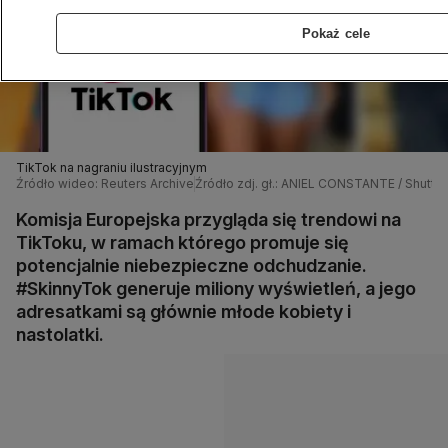
Pokaż cele
TikTok na nagraniu ilustracyjnym
Źródło wideo: Reuters Archive
Źródło zdj. gł.: ANIEL CONSTANTE / Shutte
Komisja Europejska przygląda się trendowi na
TikToku, w ramach którego promuje się
potencjalnie niebezpieczne odchudzanie.
#SkinnyTok generuje miliony wyświetleń, a jego
adresatkami są głównie młode kobiety i
nastolatki.