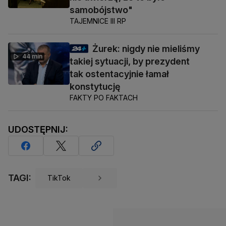
samobójstwo"
TAJEMNICE III RP
Żurek: nigdy nie mieliśmy
44 min
takiej sytuacji, by prezydent
tak ostentacyjnie łamał
konstytucję
FAKTY PO FAKTACH
UDOSTĘPNIJ:
TAGI:
TikTok