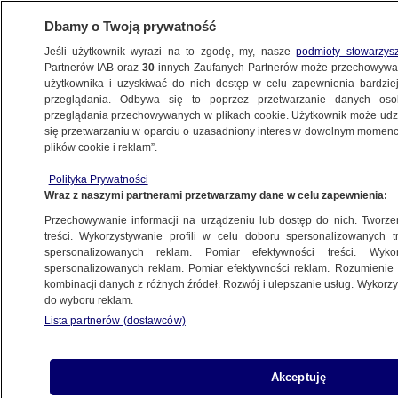
Dbamy o Twoją prywatność
Jeśli użytkownik wyrazi na to zgodę, my, nasze
podmioty stowarzys
Partnerów IAB oraz
30
innych Zaufanych Partnerów może przechowywa
użytkownika i uzyskiwać do nich dostęp w celu zapewnienia bardzi
przeglądania. Odbywa się to poprzez przetwarzanie danych os
przeglądania przechowywanych w plikach cookie. Użytkownik może udzie
ŚWIAT
się przetwarzaniu w oparciu o uzasadniony interes w dowolnym momencie
plików cookie i reklam”.
Niebezpieczny trend na TikToku pod lupą
Polityka Prywatności
Komisji Europejskiej
Wraz z naszymi partnerami przetwarzamy dane w celu zapewnienia:
Przechowywanie informacji na urządzeniu lub dostęp do nich. Tworzeni
21.05.2025, 13:57
treści. Wykorzystywanie profili w celu doboru spersonalizowanych tr
spersonalizowanych reklam. Pomiar efektywności treści. Wyko
Posłuchaj artykułu
spersonalizowanych reklam. Pomiar efektywności reklam. Rozumienie o
Czyta lektor AI
kombinacji danych z różnych źródeł. Rozwój i ulepszanie usług. Wykor
do wyboru reklam.
Lista partnerów (dostawców)
Akceptuję