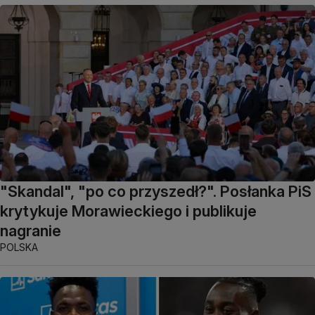
"Skandal", "po co przyszedł?". Posłanka PiS
krytykuje Morawieckiego i publikuje
nagranie
POLSKA