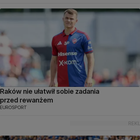
Raków nie ułatwił sobie zadania
przed rewanżem
EUROSPORT