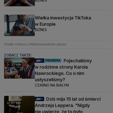
BIZNES
Wielka inwestycja TikToka
w Europie
BIZNES
Źródło: Politico, CNN
Autorka/Autor: pb//az
ZOBACZ TAKŻE:
Pojechaliśmy
PREMIERA
27 min
w rodzinne strony Karola
Nawrockiego. Co o nim
usłyszeliśmy?
CZARNO NA BIAŁYM
Dziś mija 15 lat od śmierci
57 min
Andrzeja Leppera. "Nigdy
nie uwierzę, że to było