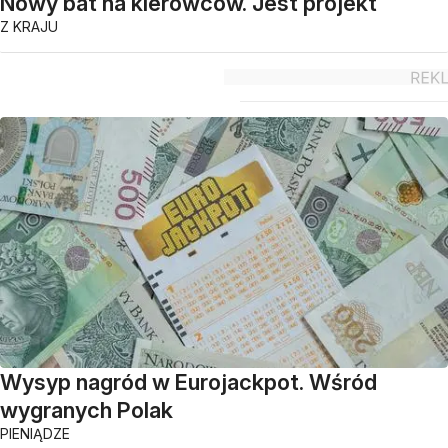
Nowy bat na kierowców. Jest projekt
Z KRAJU
Wysyp nagród w Eurojackpot. Wśród
wygranych Polak
PIENIĄDZE