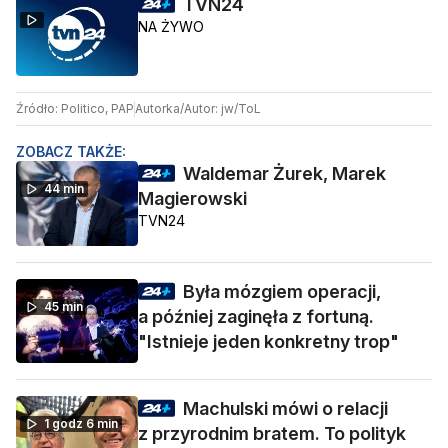
TVN24
NA ŻYWO
Źródło: Politico, PAP
Autorka/Autor: jw/ToL
ZOBACZ TAKŻE:
Waldemar Żurek, Marek
44 min
Magierowski
TVN24
Była mózgiem operacji,
45 min
a później zaginęła z fortuną.
"Istnieje jeden konkretny trop"
Machulski mówi o relacji
1 godz 6 min
z przyrodnim bratem. To polityk