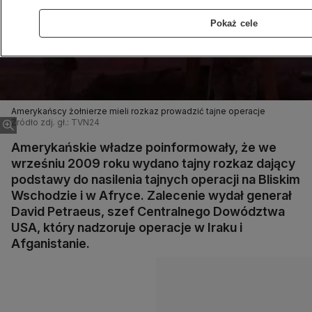
Pokaż cele
Amerykańscy żołnierze mieli rozkaz prowadzić tajne operacje
Źródło zdj. gł.: TVN24
Amerykańskie władze poinformowały, że we
wrześniu 2009 roku wydano tajny rozkaz dający
podstawy do nasilenia tajnych operacji na Bliskim
Wschodzie i w Afryce. Zalecenie wydał generał
David Petraeus, szef Centralnego Dowództwa
USA, który nadzoruje operacje w Iraku i
Afganistanie.