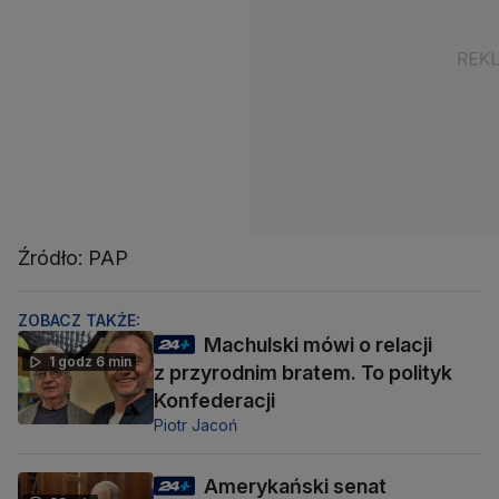
Źródło: PAP
ZOBACZ TAKŻE:
Machulski mówi o relacji
1 godz 6 min
z przyrodnim bratem. To polityk
Konfederacji
Piotr Jacoń
Amerykański senat