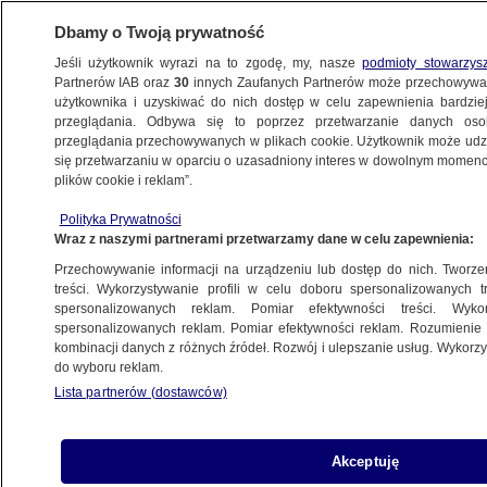
Dbamy o Twoją prywatność
Jeśli użytkownik wyrazi na to zgodę, my, nasze
podmioty stowarzys
Partnerów IAB oraz
30
innych Zaufanych Partnerów może przechowywa
użytkownika i uzyskiwać do nich dostęp w celu zapewnienia bardzi
przeglądania. Odbywa się to poprzez przetwarzanie danych os
przeglądania przechowywanych w plikach cookie. Użytkownik może udzie
ŚWIAT
się przetwarzaniu w oparciu o uzasadniony interes w dowolnym momencie
plików cookie i reklam”.
Tajny rozkaz USA wymierzony
Polityka Prywatności
w terrorystów
Wraz z naszymi partnerami przetwarzamy dane w celu zapewnienia:
Przechowywanie informacji na urządzeniu lub dostęp do nich. Tworzeni
25.05.2010, 12:36
treści. Wykorzystywanie profili w celu doboru spersonalizowanych tr
spersonalizowanych reklam. Pomiar efektywności treści. Wyko
spersonalizowanych reklam. Pomiar efektywności reklam. Rozumienie o
Udostępnij
kombinacji danych z różnych źródeł. Rozwój i ulepszanie usług. Wykor
do wyboru reklam.
Lista partnerów (dostawców)
Akceptuję