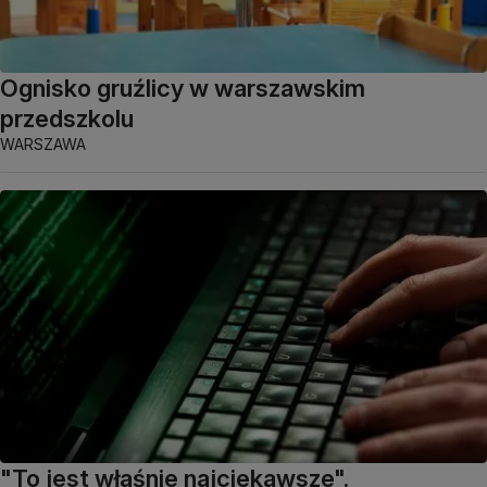
Ognisko gruźlicy w warszawskim
przedszkolu
WARSZAWA
"To jest właśnie najciekawsze".