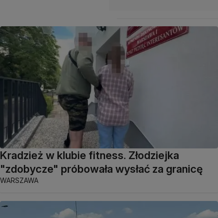
Kradzież w klubie fitness. Złodziejka
"zdobycze" próbowała wysłać za granicę
WARSZAWA