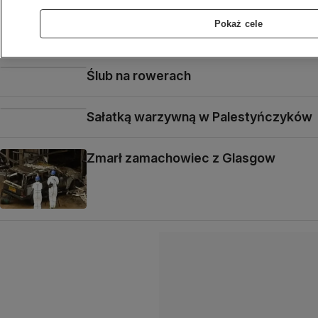
przekupnych urzędników
Pokaż cele
Ślub na rowerach
Sałatką warzywną w Palestyńczyków
Zmarł zamachowiec z Glasgow