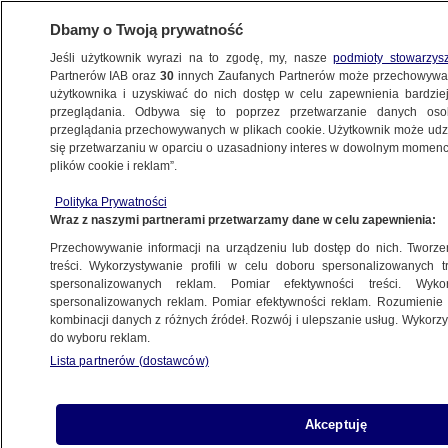
Dbamy o Twoją prywatność
Jeśli użytkownik wyrazi na to zgodę, my, nasze
podmioty stowarzys
Partnerów IAB oraz
30
innych Zaufanych Partnerów może przechowywa
użytkownika i uzyskiwać do nich dostęp w celu zapewnienia bardzi
przeglądania. Odbywa się to poprzez przetwarzanie danych os
przeglądania przechowywanych w plikach cookie. Użytkownik może udzie
ŚWIAT
się przetwarzaniu w oparciu o uzasadniony interes w dowolnym momencie
plików cookie i reklam”.
NAJNOWSZE INFORMACJE
Polityka Prywatności
Wraz z naszymi partnerami przetwarzamy dane w celu zapewnienia:
Anglik zaparzył najlepszą kawę
Przechowywanie informacji na urządzeniu lub dostęp do nich. Tworzeni
na świecie
treści. Wykorzystywanie profili w celu doboru spersonalizowanych tr
spersonalizowanych reklam. Pomiar efektywności treści. Wyko
spersonalizowanych reklam. Pomiar efektywności reklam. Rozumienie o
Czesi w Szwajcarii kupują śmierć
kombinacji danych z różnych źródeł. Rozwój i ulepszanie usług. Wykor
do wyboru reklam.
Lista partnerów (dostawców)
Akceptuję
Mogą bezkarnie torturować