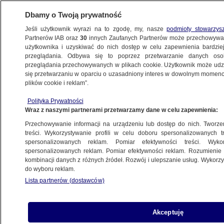
Dbamy o Twoją prywatność
Jeśli użytkownik wyrazi na to zgodę, my, nasze
podmioty stowarzys
Partnerów IAB oraz
30
innych Zaufanych Partnerów może przechowywa
użytkownika i uzyskiwać do nich dostęp w celu zapewnienia bardzi
przeglądania. Odbywa się to poprzez przetwarzanie danych os
przeglądania przechowywanych w plikach cookie. Użytkownik może udzie
ŚWIAT
się przetwarzaniu w oparciu o uzasadniony interes w dowolnym momencie
plików cookie i reklam”.
NAJNOWSZE INFORMACJE
Polityka Prywatności
Wraz z naszymi partnerami przetwarzamy dane w celu zapewnienia:
Zorganizowała pierwsze urodziny dla
Przechowywanie informacji na urządzeniu lub dostęp do nich. Tworzeni
córki. Cztery dni później zmarła
treści. Wykorzystywanie profili w celu doboru spersonalizowanych tr
spersonalizowanych reklam. Pomiar efektywności treści. Wyko
spersonalizowanych reklam. Pomiar efektywności reklam. Rozumienie o
kombinacji danych z różnych źródeł. Rozwój i ulepszanie usług. Wykor
do wyboru reklam.
Policjant zabił sąsiadów i ich dziecko.
Lista partnerów (dostawców)
Poszło o mieszkanie
Akceptuję