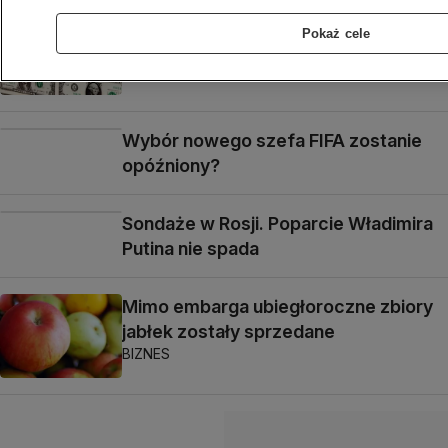
Fed podniesie stopy procentowe?
Pokaż cele
BIZNES
Wybór nowego szefa FIFA zostanie
opóźniony?
Sondaże w Rosji. Poparcie Władimira
Putina nie spada
Mimo embarga ubiegłoroczne zbiory
jabłek zostały sprzedane
BIZNES