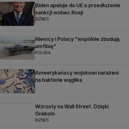
Biden apeluje do UE o przedłużenie
sankcji wobec Rosji
BIZNES
Niemcy i Polacy "wspólnie zbudują
amfibię"
POLSKA
Ameerykańscy wojskowi narażeni
na bakterie wąglika
Wzrosty na Wall Street. Dzięki
Grekom
BIZNES