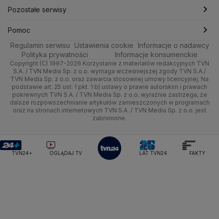
Kultura i styl
Trójmiasto
Rynki
Pogoda na weekend
Kolarstwo
Polska
Najnowsze
Pozostałe serwisy
Ministerstwo Infrastruktury
Ministerstwo Kultury
Ministerstwo Obrony Narodowej
Ciekawostki
Wrocław
Dla firm
Najnowsze
Skoki Narciarskie
Świat
Gorące Tematy
TVN
Pomoc
Ministerstwo Rolnictwa
Regulamin serwisu
Quizy
Ustawienia cookie
Informacje o nadawcy
Ministerstwo Rozwoju i Technologii
Kielce
Handel
Polska
Sporty zimowe
Polityka
Wyślij zgłoszenie
Dzień Dobry TVN
Centrum pomocy
Polityka prywatności
Informacje konsumenckie
Ministerstwo Sportu i Turystyki
Copyright (C) 1997-2026 Korzystanie z materiałów redakcyjnych TVN
Tematy
Kujawsko-pomorskie
Ze świata
Prognoza
Lekkoatletyka
Zdrowie
Uwaga TVN
Ministerstwo Cyfryzacji
Test zgodności
S.A. / TVN Media Sp. z o.o. wymaga wcześniejszej zgody TVN S.A./
TVN Media Sp. z o.o. oraz zawarcia stosownej umowy licencyjnej. Na
Ministerstwo Edukacji Narodowej
Lublin
podstawie art. 25 ust. 1 pkt. 1 b) ustawy o prawie autorskim i prawach
Tech
Świat
Siatkówka
Tech
HGTV
Oglądaj na TV
Ministerstwo Finansów
pokrewnych TVN S.A. / TVN Media Sp. z o.o. wyraźnie zastrzega, że
dalsze rozpowszechnianie artykułów zamieszczonych w programach
Ministerstwo Klimatu i Środowiska
Lubuskie
Moto
Nauka
F1
Nauka
TVN Turbo
Zrealizuj voucher
oraz na stronach internetowych TVN S.A. / TVN Media Sp. z o.o. jest
Ministerstwo Nauki i Szkolnictwa Wyższego
zabronione.
Olsztyn
Dla seniora
Ciekawostki
Ministerstwo Sprawiedliwości
Rozrywka
TVN Style
Ministerstwo Rodziny, Pracy i Polityki Społecznej
Opole
Turystyka
Podróże
TVN7
Ministerstwo Spraw Zagranicznych
Moskwa
TVN24+
OGLĄDAJ TV
LAT TVN24
FAKTY
Naczelny Sąd Administracyjny
Rzeszów
Smog
TTV
Najwyższa Izba Kontroli
Szczecin
Narodowe Centrum Badań i Rozwoju
Narodowy Bank Polski
Narodowy Fundusz Zdrowia
Białystok
NASA
NATO
Niemcy
Nord Stream 2
Nowa Lewica