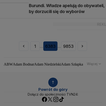
Burundi. Władze apelują do obywateli,
by dorzucili się do wyborów
1
6383
9853
...
...
Więcej
ABW
Adam Bodnar
Adam Niedzielski
Adam Szłapka
Administracja Donalda Trumpa
Agencja Bezpieczeństwa Wewnętrznego
Agrounia
Alaksandr Łukaszenka
Aleksander Kwaśniewski
Aleksandra Dulkiewicz
Alert RCB
Powrót do góry
Ambasada USA w Polsce
Andrzej Duda
Białoruś
Dołącz do społeczności TVN24:
Bitcoin
Biuro Bezpieczeństwa Narodowego
Bliski Wschód
Bomba atomowa
Borys Budka