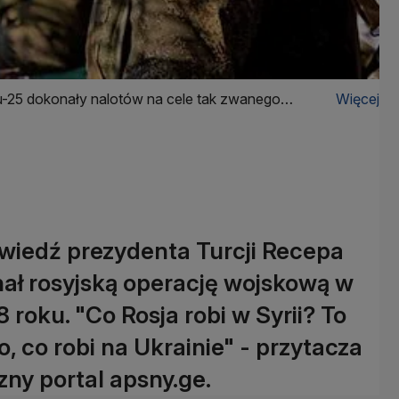
-25 dokonały nalotów na cele tak zwanego
Więcej
wiedź prezydenta Turcji Recepa
ał rosyjską operację wojskową w
8 roku. "Co Rosja robi w Syrii? To
o, co robi na Ukrainie" - przytacza
zny portal apsny.ge.