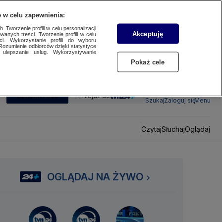
 w celu zapewnienia:
 Tworzenie profili w celu personalizacji
Akceptuję
wanych treści. Tworzenie profili w celu
ci. Wykorzystanie profili do wyboru
Rozumienie odbiorców dzięki statystyce
ulepszanie usług. Wykorzystywanie
Pokaż cele
SUBSKRYBUJ
Przejdź do
Szukaj
Zaloguj się
Menu
Czytaj
Słuchaj
Oglądaj
OGLĄDAJ NA ŻYWO