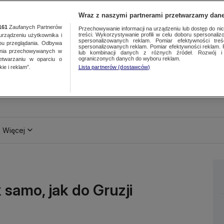
Wraz z naszymi partnerami przetwarzamy dane
161
Zaufanych Partnerów
Przechowywanie informacji na urządzeniu lub dostęp do nich.
treści. Wykorzystywanie profili w celu doboru spersonalizo
ządzeniu użytkownika i
spersonalizowanych reklam. Pomiar efektywności treś
bu przeglądania. Odbywa
spersonalizowanych reklam. Pomiar efektywności reklam. 
ania przechowywanych w
lub kombinacji danych z różnych źródeł. Rozwój i 
ograniczonych danych do wyboru reklam.
zetwarzaniu w oparciu o
ie i reklam”.
Lista partnerów (dostawców)
Więcej
 samo, jak do Gruzji