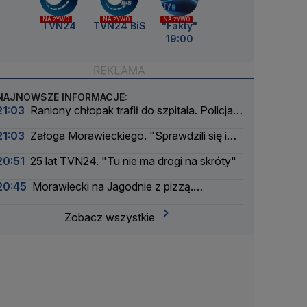
NA ŻYWO
NA ŻYWO
NA ŻYWO
TVN24
TVN24 BiS
"Fakty"
19:00
NAJNOWSZE INFORMACJE:
21:03
Raniony chłopak trafił do szpitala. Policja
szuka sprawcy
21:03
Załoga Morawieckiego. "Sprawdzili się i
ponownie może na nich liczyć"
20:51
25 lat TVN24. "Tu nie ma drogi na skróty"
20:45
Morawiecki na Jagodnie z pizzą.
"Świetnie się czuję w paszczy lwa"
Zobacz wszystkie