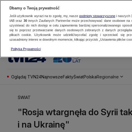
Dbamy o Twoją prywatność
Jeśli użytkownik wyrazi na to zgodę, my, nasze
podmioty stowarzyszone
i naszych
IAB oraz
30
innych Zaufanych Partnerów może przechowywać dane osobowe na ur
uzyskiwać do nich dostęp w celu zapewnienia bardziej spersonalizowanego sposo
się to poprzez przetwarzanie danych osobowych zebranych z danych przegląd
plikach cookie. Użytkownik może udzielić/wycofać zgodę i sprzeciwić się pr
uzasadniony interes w dowolnym momencie, klikając przycisk „Ustawienia plików cook
Polityka Prywatności
Oglądaj TVN24
Najnowsze
Fakty
Świat
Polska
Regionalne
ŚWIAT
"Rosja wtargnęła do Syrii tak
i na Ukrainę"