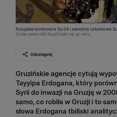
Rosyjskie bombowce Su-24 i samoloty szturmowe Su
Państwa Islamskiego
Źródło wideo: MO Rosji
Źródło zdj. gł.: mil.ru
Udostępnij
Gruzińskie agencje cytują wypo
Tayyipa Erdogana, który porówn
Syrii do inwazji na Gruzję w 200
samo, co robiła w Gruzji i to sam
słowa Erdogana tbiliski analityc