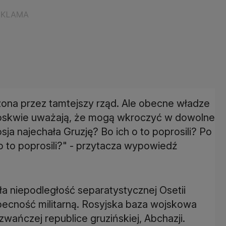
oszona przez tamtejszy rząd. Ale obecne władze
Moskwie uważają, że mogą wkroczyć w dowolne
sja najechała Gruzję? Bo ich o to poprosili? Po
o to poprosili?" - przytacza wypowiedź
ła niepodległość separatystycznej Osetii
becność militarną. Rosyjska baza wojskowa
ańczej republice gruzińskiej, Abchazji.