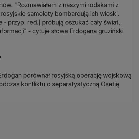
enów. "Rozmawiałem z naszymi rodakami z
rosyjskie samoloty bombardują ich wioski.
e - przyp. red.] próbują oszukać cały świat,
ormacji" - cytuje słowa Erdogana gruziński
"
 Erdogan porównał rosyjską operację wojskową
odczas konfliktu o separatystyczną Osetię