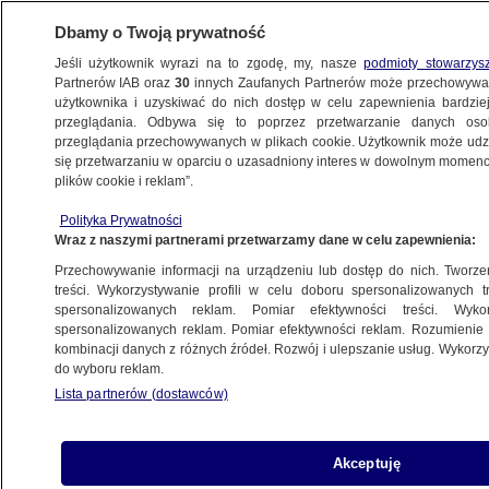
Dbamy o Twoją prywatność
Jeśli użytkownik wyrazi na to zgodę, my, nasze
podmioty stowarzys
Partnerów IAB oraz
30
innych Zaufanych Partnerów może przechowywa
użytkownika i uzyskiwać do nich dostęp w celu zapewnienia bardzi
przeglądania. Odbywa się to poprzez przetwarzanie danych os
przeglądania przechowywanych w plikach cookie. Użytkownik może udzie
ŚWIAT
się przetwarzaniu w oparciu o uzasadniony interes w dowolnym momencie
plików cookie i reklam”.
Putin rozmawiał z Merkel o incydencie
Polityka Prywatności
w Cieśninie Kerczeńskiej
Wraz z naszymi partnerami przetwarzamy dane w celu zapewnienia:
Przechowywanie informacji na urządzeniu lub dostęp do nich. Tworzeni
27.11.2018, 11:44
treści. Wykorzystywanie profili w celu doboru spersonalizowanych tr
spersonalizowanych reklam. Pomiar efektywności treści. Wyko
spersonalizowanych reklam. Pomiar efektywności reklam. Rozumienie o
Udostępnij
kombinacji danych z różnych źródeł. Rozwój i ulepszanie usług. Wykor
do wyboru reklam.
Lista partnerów (dostawców)
Akceptuję