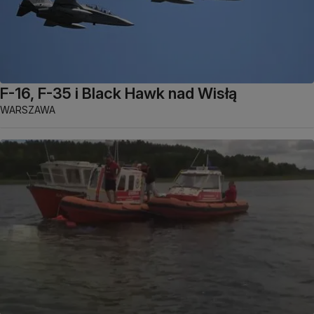
F-16, F-35 i Black Hawk nad Wisłą
WARSZAWA