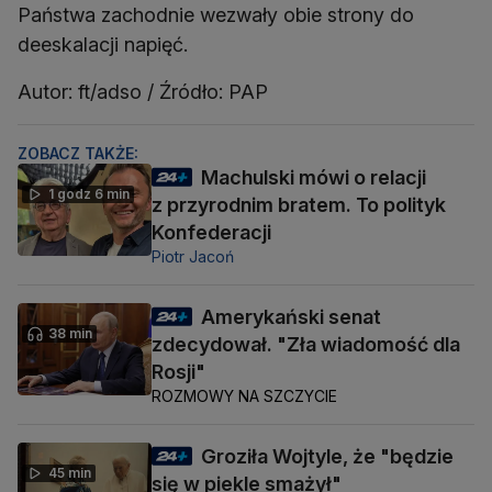
Państwa zachodnie wezwały obie strony do
deeskalacji napięć.
Autor: ft/adso / Źródło: PAP
ZOBACZ TAKŻE:
Machulski mówi o relacji
1 godz 6 min
z przyrodnim bratem. To polityk
Konfederacji
Piotr Jacoń
Amerykański senat
38 min
zdecydował. "Zła wiadomość dla
Rosji"
ROZMOWY NA SZCZYCIE
Groziła Wojtyle, że "będzie
45 min
się w piekle smażył"