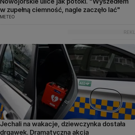
Nowojorskie ulice jak potoki. "Wyszedłem
w zupełną ciemność, nagle zaczęło lać"
METEO
Jechali na wakacje, dziewczynka dostała
drgawek. Dramatyczna akcja