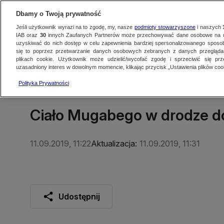
Dbamy o Twoją prywatność
Jeśli użytkownik wyrazi na to zgodę, my, nasze
podmioty stowarzyszone
i naszych
IAB oraz
30
innych Zaufanych Partnerów może przechowywać dane osobowe na ur
uzyskiwać do nich dostęp w celu zapewnienia bardziej spersonalizowanego sposo
się to poprzez przetwarzanie danych osobowych zebranych z danych przegląd
Oglądaj TVN24
Najnowsze
Fakty
Świat
Polska
Regionalne
plikach cookie. Użytkownik może udzielić/wycofać zgodę i sprzeciwić się pr
uzasadniony interes w dowolnym momencie, klikając przycisk „Ustawienia plików cook
Polityka Prywatności
ŚWIAT
Ciało Mugabego w drodze d
11.09.2019, 11:22
Aktualizacja:
11.09.2019, 11:31
Udostępnij