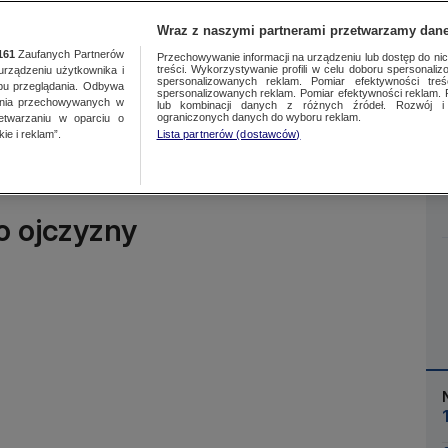
Wraz z naszymi partnerami przetwarzamy dane
161
Zaufanych Partnerów
Przechowywanie informacji na urządzeniu lub dostęp do nich.
treści. Wykorzystywanie profili w celu doboru spersonalizo
ządzeniu użytkownika i
spersonalizowanych reklam. Pomiar efektywności treś
bu przeglądania. Odbywa
spersonalizowanych reklam. Pomiar efektywności reklam. 
ania przechowywanych w
lub kombinacji danych z różnych źródeł. Rozwój i 
Więcej
ograniczonych danych do wyboru reklam.
zetwarzaniu w oparciu o
ie i reklam”.
Lista partnerów (dostawców)
o ojczyzny