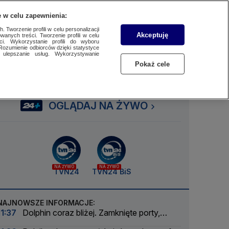
 w celu zapewnienia:
SUBSKRYBUJ
Przejdź do
Szukaj
Zaloguj się
Menu
 Tworzenie profili w celu personalizacji
Akceptuję
wanych treści. Tworzenie profili w celu
ci. Wykorzystanie profili do wyboru
Rozumienie odbiorców dzięki statystyce
ulepszanie usług. Wykorzystywanie
Czytaj
Słuchaj
Oglądaj
Pokaż cele
OGLĄDAJ NA ŻYWO
NA ŻYWO
NA ŻYWO
TVN24
TVN24 BiS
NAJNOWSZE INFORMACJE:
11:37
Dolphin coraz bliżej. Zamknięte porty,
odwołane loty