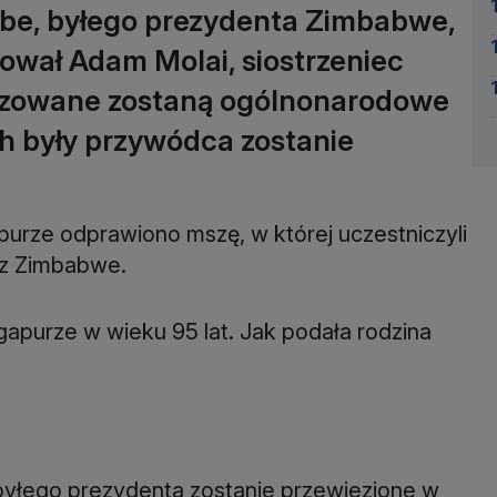
be, byłego prezydenta Zimbabwe,
mował Adam Molai, siostrzeniec
izowane zostaną ogólnonarodowe
ch były przywódca zostanie
rze odprawiono mszę, w której uczestniczyli
dz Zimbabwe.
gapurze w wieku 95 lat. Jak podała rodzina
byłego prezydenta zostanie przewiezione w