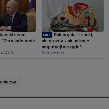
kański senat
Rak prącia - rzadki,
 "Zła wiadomość
ale groźny. Jak uniknąć
amputacji narządu?
ZCZYCIE
Anna Bielecka
 nie żyje