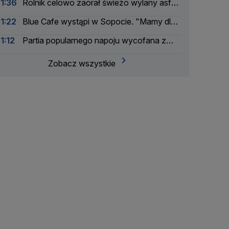
11:36
Rolnik celowo zaorał świeżo wylany asfalt
na drodze
11:22
Blue Cafe wystąpi w Sopocie. "Mamy dla
was niespodziankę"
11:12
Partia popularnego napoju wycofana z
obrotu
Zobacz wszystkie