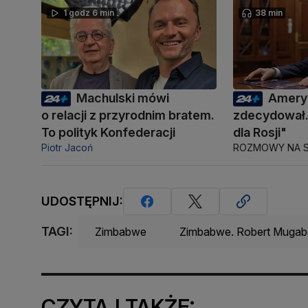
1 godz 6 min
38 min
Machulski mówi
Amery
o relacji z przyrodnim bratem.
zdecydował.
To polityk Konfederacji
dla Rosji"
Piotr Jacoń
ROZMOWY NA S
UDOSTĘPNIJ:
TAGI:
Zimbabwe
Zimbabwe. Robert Mugabe
CZYTAJ TAKŻE: