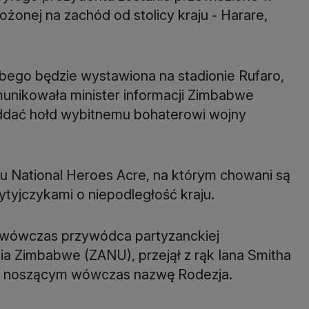
ożonej na zachód od stolicy kraju - Harare,
bego będzie wystawiona na stadionie Rufaro,
munikowała minister informacji Zimbabwe
ddać hołd wybitnemu bohaterowi wojny
 National Heroes Acre, na którym chowani są
rytyjczykami o niepodległość kraju.
 wówczas przywódca partyzanckiej
a Zimbabwe (ZANU), przejął z rąk Iana Smitha
ą i noszącym wówczas nazwę Rodezja.