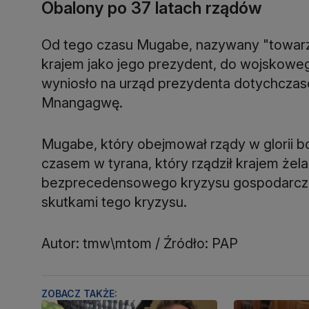
Obalony po 37 latach rządów
Od tego czasu Mugabe, nazywany "towarz
krajem jako jego prezydent, do wojskoweg
wyniosło na urząd prezydenta dotychcz
Mnangagwę.
Mugabe, który obejmował rządy w glorii bo
czasem w tyrana, który rządził krajem żel
bezprecedensowego kryzysu gospodarczeg
skutkami tego kryzysu.
Autor: tmw\mtom / Źródło: PAP
ZOBACZ TAKŻE: