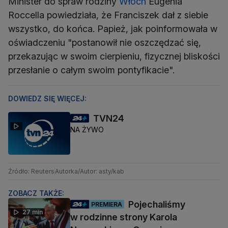
Minister do spraw rodziny
Włoch
Eugenia
Roccella powiedziała, że Franciszek dał z siebie
wszystko, do końca. Papież, jak poinformowała w
oświadczeniu "postanowił nie oszczędzać się,
przekazując w swoim cierpieniu, fizycznej bliskości
przesłanie o całym swoim pontyfikacie".
DOWIEDZ SIĘ WIĘCEJ:
TVN24
NA ŻYWO
Źródło: Reuters
Autorka/Autor: asty/kab
ZOBACZ TAKŻE:
Pojechaliśmy
PREMIERA
27 min
w rodzinne strony Karola