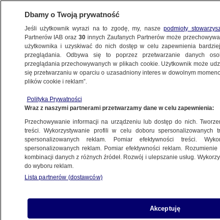
Dbamy o Twoją prywatność
Jeśli użytkownik wyrazi na to zgodę, my, nasze
podmioty stowarzys
Partnerów IAB oraz
30
innych Zaufanych Partnerów może przechowywa
użytkownika i uzyskiwać do nich dostęp w celu zapewnienia bardzi
przeglądania. Odbywa się to poprzez przetwarzanie danych os
przeglądania przechowywanych w plikach cookie. Użytkownik może udzie
ŚWIAT
się przetwarzaniu w oparciu o uzasadniony interes w dowolnym momencie
plików cookie i reklam”.
"Papież zadzwonił do nas po raz ostatni"
Polityka Prywatności
Wraz z naszymi partnerami przetwarzamy dane w celu zapewnienia:
22.04.2025, 05:59
Przechowywanie informacji na urządzeniu lub dostęp do nich. Tworzeni
treści. Wykorzystywanie profili w celu doboru spersonalizowanych tr
Udostępnij
spersonalizowanych reklam. Pomiar efektywności treści. Wyko
spersonalizowanych reklam. Pomiar efektywności reklam. Rozumienie o
kombinacji danych z różnych źródeł. Rozwój i ulepszanie usług. Wykor
do wyboru reklam.
Lista partnerów (dostawców)
Akceptuję