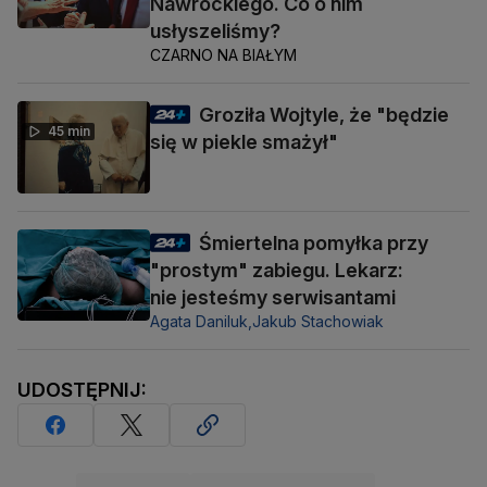
Nawrockiego. Co o nim
usłyszeliśmy?
CZARNO NA BIAŁYM
Groziła Wojtyle, że "będzie
45 min
się w piekle smażył"
Śmiertelna pomyłka przy
"prostym" zabiegu. Lekarz:
nie jesteśmy serwisantami
Agata Daniluk,
Jakub Stachowiak
UDOSTĘPNIJ: