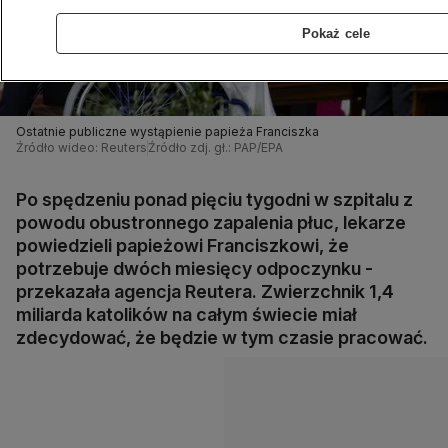
Pokaż cele
Ostatnie publiczne wystąpienie papieża Franciszka
Źródło wideo: Reuters
Źródło zdj. gł.: PAP/EPA
Po spędzeniu ponad pięciu tygodni w szpitalu z
powodu obustronnego zapalenia płuc, lekarze
powiedzieli papieżowi Franciszkowi, że
potrzebuje dwóch miesięcy odpoczynku -
przekazała agencja Reutera. Zwierzchnik 1,4
miliarda katolików na całym świecie miał
zdecydować, że będzie w tym czasie pracować.