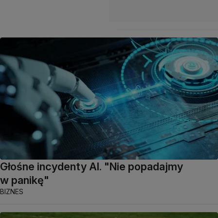
Głośne incydenty AI. "Nie popadajmy
w panikę"
BIZNES