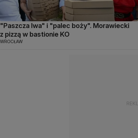
"Paszcza lwa" i "palec boży". Morawiecki
z pizzą w bastionie KO
WROCŁAW