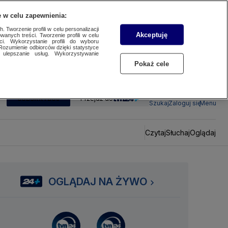
 w celu zapewnienia:
 Tworzenie profili w celu personalizacji
Akceptuję
wanych treści. Tworzenie profili w celu
ci. Wykorzystanie profili do wyboru
Rozumienie odbiorców dzięki statystyce
ulepszanie usług. Wykorzystywanie
Pokaż cele
SUBSKRYBUJ
Przejdź do
Szukaj
Zaloguj się
Menu
Czytaj
Słuchaj
Oglądaj
OGLĄDAJ NA ŻYWO