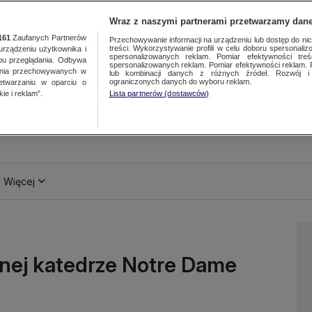
Wraz z naszymi partnerami przetwarzamy dane
161
Zaufanych Partnerów
Przechowywanie informacji na urządzeniu lub dostęp do nich.
treści. Wykorzystywanie profili w celu doboru spersonalizo
ządzeniu użytkownika i
spersonalizowanych reklam. Pomiar efektywności treś
bu przeglądania. Odbywa
spersonalizowanych reklam. Pomiar efektywności reklam. 
ania przechowywanych w
lub kombinacji danych z różnych źródeł. Rozwój i 
ograniczonych danych do wyboru reklam.
zetwarzaniu w oparciu o
ie i reklam”.
Lista partnerów (dostawców)
Więcej
ej katedrze Notre Dame