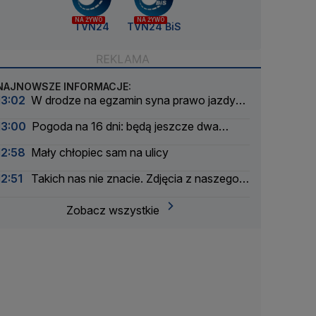
NA ŻYWO
NA ŻYWO
TVN24
TVN24 BiS
NAJNOWSZE INFORMACJE:
13:02
W drodze na egzamin syna prawo jazdy
stracił ojciec
13:00
Pogoda na 16 dni: będą jeszcze dwa
upalne epizody
12:58
Mały chłopiec sam na ulicy
12:51
Takich nas nie znacie. Zdjęcia z naszego
archwium
Zobacz wszystkie