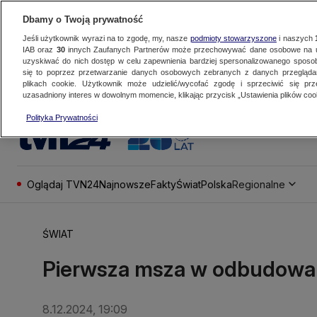
Dbamy o Twoją prywatność
Jeśli użytkownik wyrazi na to zgodę, my, nasze
podmioty stowarzyszone
i naszych
IAB oraz
30
innych Zaufanych Partnerów może przechowywać dane osobowe na ur
uzyskiwać do nich dostęp w celu zapewnienia bardziej spersonalizowanego sposo
się to poprzez przetwarzanie danych osobowych zebranych z danych przegląd
plikach cookie. Użytkownik może udzielić/wycofać zgodę i sprzeciwić się pr
uzasadniony interes w dowolnym momencie, klikając przycisk „Ustawienia plików cook
Polityka Prywatności
Oglądaj TVN24
Najnowsze
Fakty
Świat
Polska
Regionalne
ŚWIAT
Pierwsza msza w odbudowan
8.12.2024, 19:09