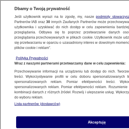
Dbamy o Twoją prywatność
Jeśli użytkownik wyrazi na to zgodę, my, nasze
podmioty stowarzys
Partnerów IAB oraz
30
innych Zaufanych Partnerów może przechowywa
użytkownika i uzyskiwać do nich dostęp w celu zapewnienia bardzi
przeglądania. Odbywa się to poprzez przetwarzanie danych os
przeglądania przechowywanych w plikach cookie. Użytkownik może udzie
ŚWIAT
się przetwarzaniu w oparciu o uzasadniony interes w dowolnym momencie
plików cookie i reklam”.
"Mamy jasne plany na teraz, a także wizję
Polityka Prywatności
perspektyw". Wołodymyr Zełenski
Wraz z naszymi partnerami przetwarzamy dane w celu zapewnienia:
o odbudowie Ukrainy
Przechowywanie informacji na urządzeniu lub dostęp do nich. Tworzeni
treści. Wykorzystywanie profili w celu doboru spersonalizowanych tr
18.04.2022, 06:42
spersonalizowanych reklam. Pomiar efektywności treści. Wyko
spersonalizowanych reklam. Pomiar efektywności reklam. Rozumienie o
kombinacji danych z różnych źródeł. Rozwój i ulepszanie usług. Wykor
Udostępnij
do wyboru reklam.
Lista partnerów (dostawców)
Akceptuję