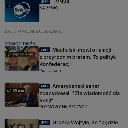
TVN24
NA ŻYWO
Źródło: PAP
Autorka/Autor: kz/adso
ZOBACZ TAKŻE:
Machulski mówi o relacji
1 godz 6 min
z przyrodnim bratem. To polityk
Konfederacji
Piotr Jacoń
Amerykański senat
38 min
zdecydował. "Zła wiadomość dla
Rosji"
ROZMOWY NA SZCZYCIE
Groziła Wojtyle, że "będzie
45 min