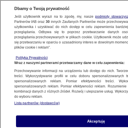
Dbamy o Twoją prywatność
Jeśli użytkownik wyrazi na to zgodę, my, nasze
podmioty stowarzys
Partnerów IAB oraz
30
innych Zaufanych Partnerów może przechowywa
użytkownika i uzyskiwać do nich dostęp w celu zapewnienia bardzi
przeglądania. Odbywa się to poprzez przetwarzanie danych os
przeglądania przechowywanych w plikach cookie. Użytkownik może udzie
ŚWIAT
się przetwarzaniu w oparciu o uzasadniony interes w dowolnym momencie
plików cookie i reklam”.
Obama z trudem powstrzymywał łzy.
Polityka Prywatności
"Większość dzieciaków miała od 5 do 10
Wraz z naszymi partnerami przetwarzamy dane w celu zapewnienia:
lat"
Przechowywanie informacji na urządzeniu lub dostęp do nich. Tworzeni
treści. Wykorzystywanie profili w celu doboru spersonalizowanych tr
14.12.2012, 21:41
spersonalizowanych reklam. Pomiar efektywności treści. Wyko
spersonalizowanych reklam. Pomiar efektywności reklam. Rozumienie o
kombinacji danych z różnych źródeł. Rozwój i ulepszanie usług. Wykor
Udostępnij
do wyboru reklam.
Lista partnerów (dostawców)
- Większość tych, którzy zginęli to urocze
dzieciaki od 5 do 10 lat - powiedział Barack
Obama podczas krótkiego wystąpienia po
Akceptuję