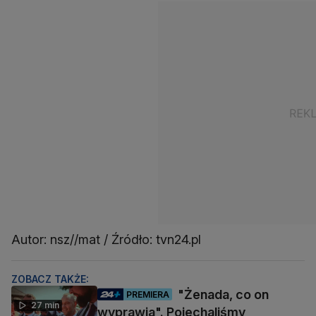
Autor: nsz//mat / Źródło: tvn24.pl
ZOBACZ TAKŻE:
"Żenada, co on
PREMIERA
27 min
wyprawia". Pojechaliśmy