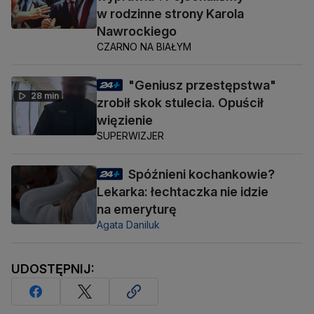
w rodzinne strony Karola
Nawrockiego
CZARNO NA BIAŁYM
"Geniusz przestępstwa"
28 min
zrobił skok stulecia. Opuścił
więzienie
SUPERWIZJER
Spóźnieni kochankowie?
Lekarka: łechtaczka nie idzie
na emeryturę
Agata Daniluk
UDOSTĘPNIJ: