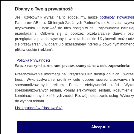
Dbamy o Twoją prywatność
Jeśli użytkownik wyrazi na to zgodę, my, nasze
podmioty stowarzys
Partnerów IAB oraz
30
innych Zaufanych Partnerów może przechowywa
użytkownika i uzyskiwać do nich dostęp w celu zapewnienia bardzi
przeglądania. Odbywa się to poprzez przetwarzanie danych os
przeglądania przechowywanych w plikach cookie. Użytkownik może udzie
ŚWIAT
się przetwarzaniu w oparciu o uzasadniony interes w dowolnym momencie
plików cookie i reklam”.
Wysłannik USA o denuklearyzacji Korei:
Polityka Prywatności
jestem pewien, że jest w zasięgu
Wraz z naszymi partnerami przetwarzamy dane w celu zapewnienia:
Przechowywanie informacji na urządzeniu lub dostęp do nich. Tworzeni
30.10.2018, 07:25
treści. Wykorzystywanie profili w celu doboru spersonalizowanych tr
spersonalizowanych reklam. Pomiar efektywności treści. Wyko
spersonalizowanych reklam. Pomiar efektywności reklam. Rozumienie o
Udostępnij
kombinacji danych z różnych źródeł. Rozwój i ulepszanie usług. Wykor
do wyboru reklam.
Lista partnerów (dostawców)
Akceptuję