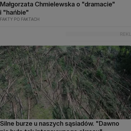
Małgorzata Chmielewska o "dramacie"
i "hańbie"
FAKTY PO FAKTACH
Silne burze u naszych sąsiadów. "Dawno