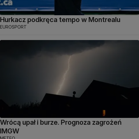
Hurkacz podkręca tempo w Montrealu
EUROSPORT
Wrócą upał i burze. Prognoza zagrożeń
IMGW
METEO