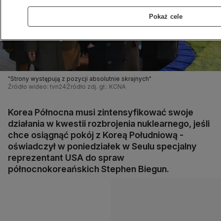
Pokaż cele
"Strony występują z pozycji absolutnie skrajnych"
Źródło wideo: tvn24
Źródło zdj. gł.: KCNA
Korea Północna musi zintensyfikować swoje
działania w kwestii rozbrojenia nuklearnego, jeśli
chce osiągnąć pokój z Koreą Południową -
oświadczył w poniedziałek w Seulu specjalny
reprezentant USA do spraw
północnokoreańskich Stephen Biegun.