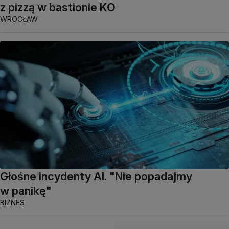
z pizzą w bastionie KO
WROCŁAW
Głośne incydenty AI. "Nie popadajmy
w panikę"
BIZNES