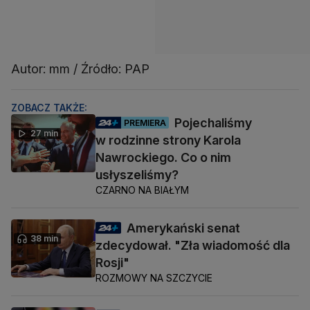
Autor: mm / Źródło: PAP
ZOBACZ TAKŻE:
Pojechaliśmy
PREMIERA
27 min
w rodzinne strony Karola
Nawrockiego. Co o nim
usłyszeliśmy?
CZARNO NA BIAŁYM
Amerykański senat
38 min
zdecydował. "Zła wiadomość dla
Rosji"
ROZMOWY NA SZCZYCIE