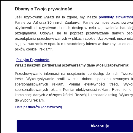
Dbamy o Twoją prywatność
Jeśli użytkownik wyrazi na to zgodę, my, nasze
podmioty stowarzys
Partnerów IAB oraz
30
innych Zaufanych Partnerów może przechowywa
użytkownika i uzyskiwać do nich dostęp w celu zapewnienia bardzi
przeglądania. Odbywa się to poprzez przetwarzanie danych os
przeglądania przechowywanych w plikach cookie. Użytkownik może udzie
ŚWIAT
się przetwarzaniu w oparciu o uzasadniony interes w dowolnym momencie
plików cookie i reklam”.
Ostrzelane samoloty po zatrzymaniu szefa
Polityka Prywatności
kartelu narkotykowego, chwile grozy
Wraz z naszymi partnerami przetwarzamy dane w celu zapewnienia:
na pokładzie. Nagranie
Przechowywanie informacji na urządzeniu lub dostęp do nich. Tworzeni
treści. Wykorzystywanie profili w celu doboru spersonalizowanych tr
7.01.2023, 17:28
spersonalizowanych reklam. Pomiar efektywności treści. Wyko
spersonalizowanych reklam. Pomiar efektywności reklam. Rozumienie o
kombinacji danych z różnych źródeł. Rozwój i ulepszanie usług. Wykor
Udostępnij
do wyboru reklam.
Lista partnerów (dostawców)
Samolot meksykańskich sił powietrznych został
ostrzelany z broni ręcznej podczas kołowania na
międzynarodowym lotnisku Culiacan. Incydent
Akceptuję