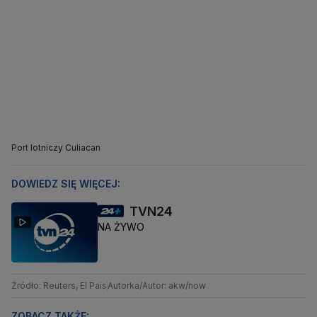
Port lotniczy Culiacan
DOWIEDZ SIĘ WIĘCEJ:
TVN24
NA ŻYWO
Źródło: Reuters, El Pais
Autorka/Autor: akw/now
ZOBACZ TAKŻE: