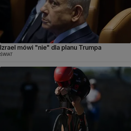
Izrael mówi "nie" dla planu Trumpa
ŚWIAT