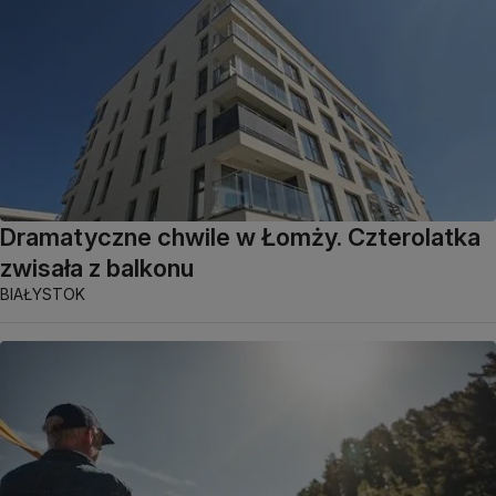
Dramatyczne chwile w Łomży. Czterolatka
zwisała z balkonu
BIAŁYSTOK