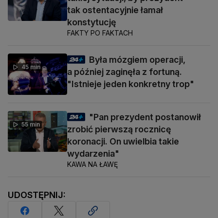
tak ostentacyjnie łamał
konstytucję
FAKTY PO FAKTACH
Była mózgiem operacji,
45 min
a później zaginęła z fortuną.
"Istnieje jeden konkretny trop"
"Pan prezydent postanowił
55 min
zrobić pierwszą rocznicę
koronacji. On uwielbia takie
wydarzenia"
KAWA NA ŁAWĘ
UDOSTĘPNIJ: