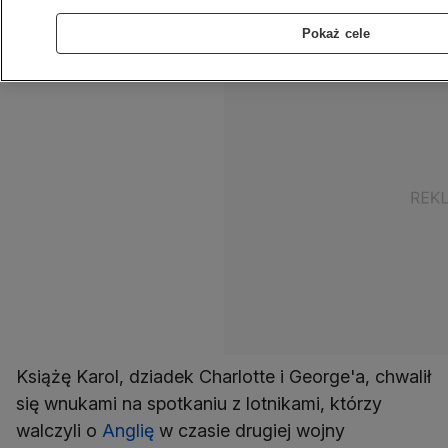
Karolem.
Pokaż cele
Książę Karol, dziadek Charlotte i George'a, chwalił
się wnukami na spotkaniu z lotnikami, którzy
walczyli o
Anglię
w czasie drugiej wojny