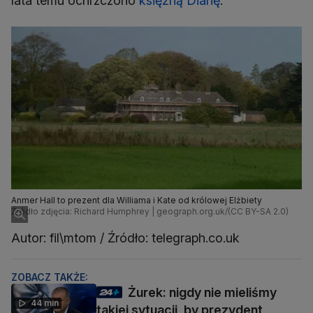
lata temu ochrzczono
księżną Dianę
.
Anmer Hall to prezent dla Williama i Kate od królowej Elżbiety
Źródło zdjęcia: Richard Humphrey | geograph.org.uk/(CC BY-SA 2.0)
Autor: fil\mtom / Źródło: telegraph.co.uk
ZOBACZ TAKŻE:
Żurek: nigdy nie mieliśmy
44 min
takiej sytuacji, by prezydent