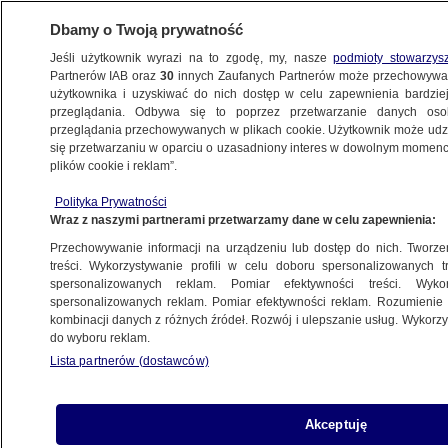
Dbamy o Twoją prywatność
Jeśli użytkownik wyrazi na to zgodę, my, nasze
podmioty stowarzys
Partnerów IAB oraz
30
innych Zaufanych Partnerów może przechowywa
użytkownika i uzyskiwać do nich dostęp w celu zapewnienia bardzi
przeglądania. Odbywa się to poprzez przetwarzanie danych os
przeglądania przechowywanych w plikach cookie. Użytkownik może udzie
ŚWIAT
się przetwarzaniu w oparciu o uzasadniony interes w dowolnym momencie
plików cookie i reklam”.
Księżniczka Charlotte "nie sprawia mamie
Polityka Prywatności
tylu kłopotów", co George
Wraz z naszymi partnerami przetwarzamy dane w celu zapewnienia:
Przechowywanie informacji na urządzeniu lub dostęp do nich. Tworzeni
11.06.2015, 15:04
Aktualizacja:
11.06.2015, 15:05
treści. Wykorzystywanie profili w celu doboru spersonalizowanych tr
spersonalizowanych reklam. Pomiar efektywności treści. Wyko
spersonalizowanych reklam. Pomiar efektywności reklam. Rozumienie o
Udostępnij
kombinacji danych z różnych źródeł. Rozwój i ulepszanie usług. Wykor
do wyboru reklam.
Córka księcia Williama i księżnej Catherine
Lista partnerów (dostawców)
grzecznie śpi w nocy i nie sprawia tylu kłopotów
mamie, co brat małej Charlotte, książę George -
zdradził brytyjskim mediom weteran bitwy o
Akceptuję
Anglię, który rozmawiał na ten temat z księciem