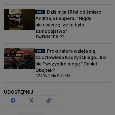
Dziś mija 15 lat od śmierci
57 min
Andrzeja Leppera. "Nigdy
nie uwierzę, że to było
samobójstwo"
TAJEMNICE III RP
Prokuratura wzięła się
28 min
za człowieka Kaczyńskiego. Już
nie "wszystko mogę" Daniel
Obajtek?
CZARNO NA BIAŁYM
UDOSTĘPNIJ: