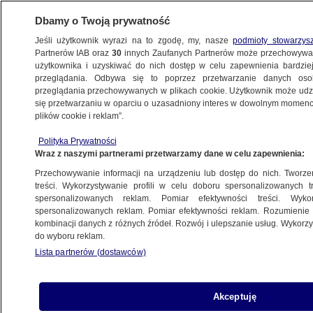
Dbamy o Twoją prywatność
Jeśli użytkownik wyrazi na to zgodę, my, nasze
podmioty stowarzys
Partnerów IAB oraz
30
innych Zaufanych Partnerów może przechowywa
użytkownika i uzyskiwać do nich dostęp w celu zapewnienia bardzi
przeglądania. Odbywa się to poprzez przetwarzanie danych os
przeglądania przechowywanych w plikach cookie. Użytkownik może udzie
ŚWIAT
się przetwarzaniu w oparciu o uzasadniony interes w dowolnym momencie
plików cookie i reklam”.
Wicepremier Kosowa uniewinniony
Polityka Prywatności
od zarzutu zbrodni wojennych
Wraz z naszymi partnerami przetwarzamy dane w celu zapewnienia:
Przechowywanie informacji na urządzeniu lub dostęp do nich. Tworzeni
10.03.2018, 08:06
treści. Wykorzystywanie profili w celu doboru spersonalizowanych tr
spersonalizowanych reklam. Pomiar efektywności treści. Wyko
spersonalizowanych reklam. Pomiar efektywności reklam. Rozumienie o
Udostępnij
kombinacji danych z różnych źródeł. Rozwój i ulepszanie usług. Wykor
do wyboru reklam.
Sąd w Kosowie uwolnił w piątek wicepremiera
Lista partnerów (dostawców)
tego kraju Fatmira Limaja od zarzutów
popełnienia zbrodni wojennych w 1998 roku
podczas wojny w Kosowie. Limaj pełnił wówczas
Akceptuję
funkcję dowódcy Wyzwoleńczej Armii Kosowa