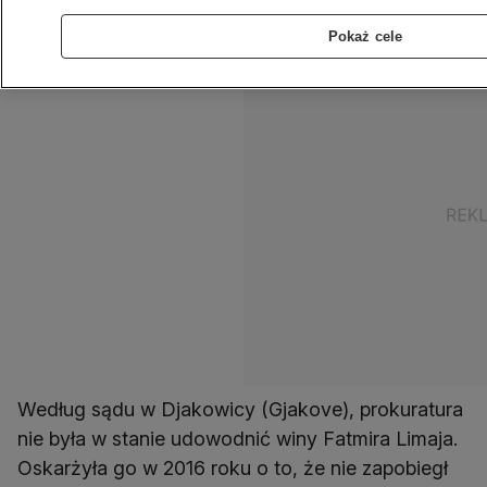
(UCK).
Pokaż cele
Według sądu w Djakowicy (Gjakove), prokuratura
nie była w stanie udowodnić winy Fatmira Limaja.
Oskarżyła go w 2016 roku o to, że nie zapobiegł