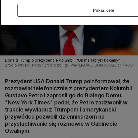
Pokaż cele
Donald Trump o prezydencie Kolumbii. "On ma fabryki kokainy"
Źródło wideo: TVN24
Źródło zdj. gł.: PAP/EPA/ALLISON ROBBERT / POOL
Prezydent USA Donald Trump poinformował, że
rozmawiał telefonicznie z prezydentem Kolumbii
Gustavo Petro i zaprosił go do Białego Domu.
"New York Times" podał, że Petro zadzwonił w
trakcie wywiadu z Trumpem i amerykański
przywódca pozwolił dziennikarzom na
przysłuchiwanie się rozmowie w Gabinecie
Owalnym.