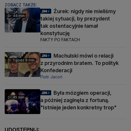
ZOBACZ TAKŻE:
Żurek: nigdy nie mieliśmy
44 min
takiej sytuacji, by prezydent
tak ostentacyjnie łamał
konstytucję
FAKTY PO FAKTACH
Machulski mówi o relacji
1 godz 6 min
z przyrodnim bratem. To polityk
Konfederacji
Piotr Jacoń
Była mózgiem operacji,
45 min
a później zaginęła z fortuną.
"Istnieje jeden konkretny trop"
UDOSTĘPNIJ: