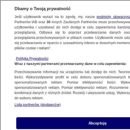
Dbamy o Twoją prywatność
Jeśli użytkownik wyrazi na to zgodę, my, nasze
podmioty stowarzys
Partnerów IAB oraz
30
innych Zaufanych Partnerów może przechowywa
użytkownika i uzyskiwać do nich dostęp w celu zapewnienia bardzi
przeglądania. Odbywa się to poprzez przetwarzanie danych os
przeglądania przechowywanych w plikach cookie. Użytkownik może udzie
ŚWIAT
się przetwarzaniu w oparciu o uzasadniony interes w dowolnym momencie
plików cookie i reklam”.
Obowiązkowe testy w czeskich zakładach
Polityka Prywatności
pracy, niemiecki status ozdrowieńca
Wraz z naszymi partnerami przetwarzamy dane w celu zapewnienia:
tylko przez trzy miesiące
Przechowywanie informacji na urządzeniu lub dostęp do nich. Tworzeni
treści. Wykorzystywanie profili w celu doboru spersonalizowanych tr
18.01.2022, 07:40
spersonalizowanych reklam. Pomiar efektywności treści. Wyko
spersonalizowanych reklam. Pomiar efektywności reklam. Rozumienie o
kombinacji danych z różnych źródeł. Rozwój i ulepszanie usług. Wykor
Udostępnij
do wyboru reklam.
Lista partnerów (dostawców)
W związku z szerzeniem się wariantu omikron
koronawirusa w Czechach ruszają obowiązkowe
testy w zakładach pracy, a w Niemczech status
Akceptuję