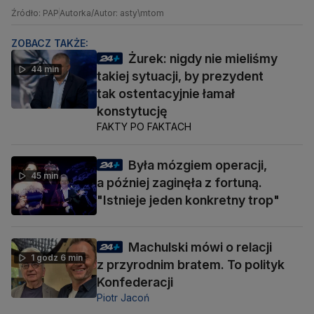
Źródło: PAP
Autorka/Autor: asty\mtom
ZOBACZ TAKŻE:
Żurek: nigdy nie mieliśmy
44 min
takiej sytuacji, by prezydent
tak ostentacyjnie łamał
konstytucję
FAKTY PO FAKTACH
Była mózgiem operacji,
45 min
a później zaginęła z fortuną.
"Istnieje jeden konkretny trop"
Machulski mówi o relacji
1 godz 6 min
z przyrodnim bratem. To polityk
Konfederacji
Piotr Jacoń