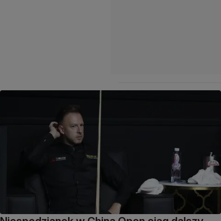
Niespodzianek w China Open ciąg dalszy.