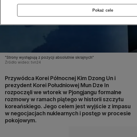
Pokaż cele
"Strony występują z pozycji absolutnie skrajnych"
Źródło wideo: tvn24
Przywódca Korei Północnej Kim Dzong Un i
prezydent Korei Południowej Mun Dze In
rozpoczęli we wtorek w Pjongjangu formalne
rozmowy w ramach piątego w historii szczytu
koreańskiego. Jego celem jest wyjście z impasu
w negocjacjach nuklearnych i postęp w procesie
pokojowym.