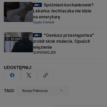
Spóźnieni kochankowie?
Lekarka: łechtaczka nie idzie
na emeryturę
Agata Daniluk
"Geniusz przestępstwa"
28 min
zrobił skok stulecia. Opuścił
więzienie
SUPERWIZJER
UDOSTĘPNIJ:
TAGI:
Korea Północna