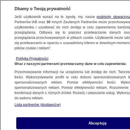
Dbamy o Twoją prywatność
Jeśli użytkownik wyrazi na to zgodę, my, nasze
podmioty stowarzys
Partnerów IAB oraz
30
innych Zaufanych Partnerów może przechowywa
użytkownika i uzyskiwać do nich dostęp w celu zapewnienia bardzi
przeglądania. Odbywa się to poprzez przetwarzanie danych os
przeglądania przechowywanych w plikach cookie. Użytkownik może udzie
ŚWIAT
się przetwarzaniu w oparciu o uzasadniony interes w dowolnym momencie
plików cookie i reklam”.
Prezydent Korei Południowej w Pjongjangu.
Polityka Prywatności
Przejazd wśród okrzyków "zjednoczenie
Wraz z naszymi partnerami przetwarzamy dane w celu zapewnienia:
ojczyzny"
Przechowywanie informacji na urządzeniu lub dostęp do nich. Tworzeni
treści. Wykorzystywanie profili w celu doboru spersonalizowanych tr
18.09.2018, 14:35
spersonalizowanych reklam. Pomiar efektywności treści. Wyko
spersonalizowanych reklam. Pomiar efektywności reklam. Rozumienie o
kombinacji danych z różnych źródeł. Rozwój i ulepszanie usług. Wykor
Udostępnij
do wyboru reklam.
Lista partnerów (dostawców)
Akceptuję