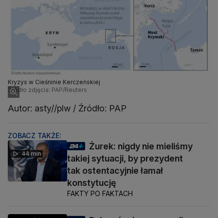
Kryzys w Cieśninie Kerczeńskiej
Źródło zdjęcia: PAP/Reuters
Autor: asty//plw / Źródło: PAP
ZOBACZ TAKŻE:
Żurek: nigdy nie mieliśmy
44 min
takiej sytuacji, by prezydent
tak ostentacyjnie łamał
konstytucję
FAKTY PO FAKTACH