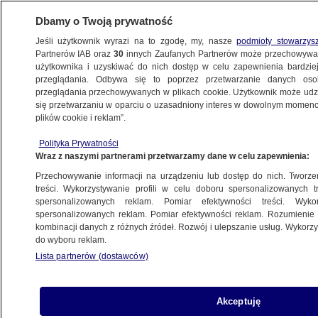
Dbamy o Twoją prywatność
Jeśli użytkownik wyrazi na to zgodę, my, nasze
podmioty stowarzys
Partnerów IAB oraz
30
innych Zaufanych Partnerów może przechowywa
użytkownika i uzyskiwać do nich dostęp w celu zapewnienia bardzi
przeglądania. Odbywa się to poprzez przetwarzanie danych os
przeglądania przechowywanych w plikach cookie. Użytkownik może udzie
ŚWIAT
się przetwarzaniu w oparciu o uzasadniony interes w dowolnym momencie
plików cookie i reklam”.
"Kommiersant": Rosja odda Ukrainie okręty
Polityka Prywatności
przejęte w Cieśninie Kerczeńskiej
Wraz z naszymi partnerami przetwarzamy dane w celu zapewnienia:
Przechowywanie informacji na urządzeniu lub dostęp do nich. Tworzeni
16.11.2019, 07:21
treści. Wykorzystywanie profili w celu doboru spersonalizowanych tr
spersonalizowanych reklam. Pomiar efektywności treści. Wyko
spersonalizowanych reklam. Pomiar efektywności reklam. Rozumienie o
Udostępnij
kombinacji danych z różnych źródeł. Rozwój i ulepszanie usług. Wykor
do wyboru reklam.
Lista partnerów (dostawców)
Akceptuję