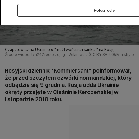
Pokaż cele
Czaputowicz na Ukrainie o "możliwościach sankcji" na Rosję
Źródło wideo: tvn24
Źródło zdj. gł.: Wikimedia (CC BY SA 2.0)/Ministry of
Rosyjski dziennik "Kommiersant" poinformował,
że przed szczytem czwórki normandzkiej, który
odbędzie się 9 grudnia, Rosja odda Ukrainie
okręty przejęte w Cieśninie Kerczeńskiej w
listopadzie 2018 roku.