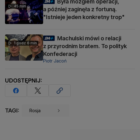
Była mózgiem operacji,
45 min
a później zaginęła z fortuną.
"Istnieje jeden konkretny trop"
Machulski mówi o relacji
1 godz 6 min
z przyrodnim bratem. To polityk
Konfederacji
Piotr Jacoń
UDOSTĘPNIJ:
TAGI:
Rosja