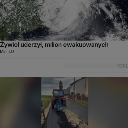
Żywioł uderzył, milion ewakuowanych
METEO